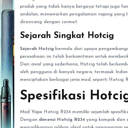
produk yang tidak hanya bergaya tetapi juga fun
andalan, menawarkan pengalaman vaping yang leb
dirancang dengan cermat.
Sejarah Singkat Hotcig
Sejarah Hotcig
bermula dari upaya pengembangan 
perusahaan ini telah berkomitmen untuk memberika
Dari awal yang sederhana, Hotcig telah berkemb
oleh pengguna di banyak negara, termasuk Indones
menciptakan berbagai jenis mod, seperti Hotcig 
Spesifikasi Hotci
Mod Vape Hotcig R234 memiliki sejumlah spesifika
Dengan
dimensi Hotcig R234
yang kompak dan de
menjadikannya pilihan ideal untuk penggunaan seh