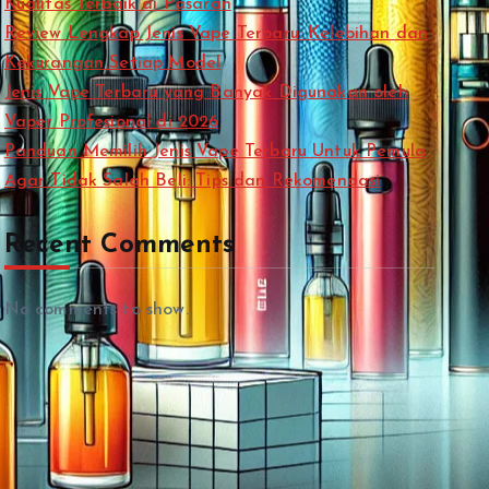
Kualitas Terbaik di Pasaran
Review Lengkap Jenis Vape Terbaru: Kelebihan dan
Kekurangan Setiap Model
Jenis Vape Terbaru yang Banyak Digunakan oleh
Vaper Profesional di 2026
Panduan Memilih Jenis Vape Terbaru Untuk Pemula
Agar Tidak Salah Beli: Tips dan Rekomendasi
Recent Comments
No comments to show.