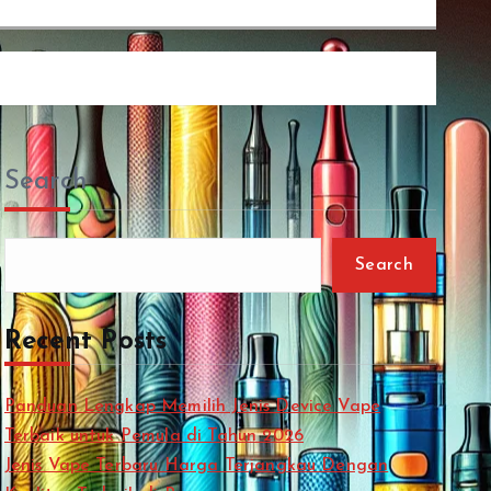
Search
Search
Recent Posts
Panduan Lengkap Memilih Jenis Device Vape
Terbaik untuk Pemula di Tahun 2026
Jenis Vape Terbaru Harga Terjangkau Dengan