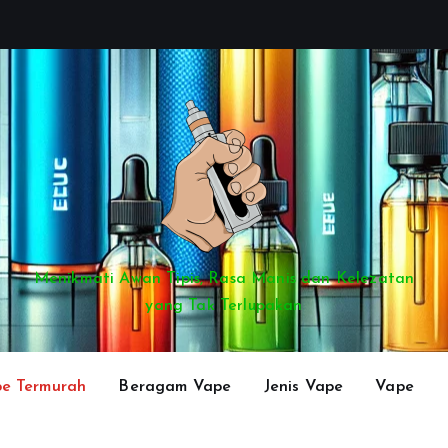
Menikmati Awan Tipis, Rasa Manis dan Kelezatan
yang Tak Terlupakan
e Termurah
Beragam Vape
Jenis Vape
Vape