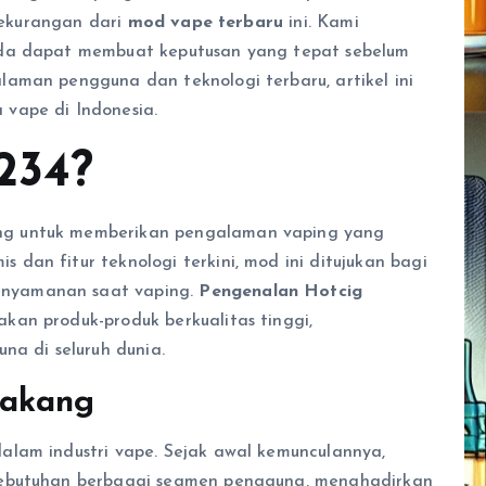
 kekurangan dari
mod vape terbaru
ini. Kami
nda dapat membuat keputusan yang tepat sebelum
aman pengguna dan teknologi terbaru, artikel ini
vape di Indonesia.
234?
g untuk memberikan pengalaman vaping yang
an fitur teknologi terkini, mod ini ditujukan bagi
nyamanan saat vaping.
Pengenalan Hotcig
an produk-produk berkualitas tinggi,
na di seluruh dunia.
lakang
alam industri vape. Sejak awal kemunculannya,
kebutuhan berbagai segmen pengguna, menghadirkan