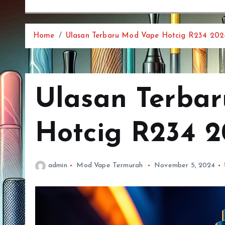
Home
Ulasan Terbaru Mod Vape Hotcig R234 202
Ulasan Terba
Hotcig R234 
admin
Mod Vape Termurah
November 5, 2024