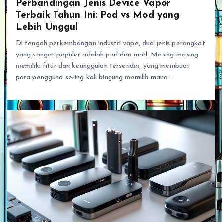
Perbandingan Jenis Device Vapor
Terbaik Tahun Ini: Pod vs Mod yang
Lebih Unggul
Di tengah perkembangan industri vape, dua jenis perangkat
yang sangat populer adalah pod dan mod. Masing-masing
memiliki fitur dan keunggulan tersendiri, yang membuat
para pengguna sering kali bingung memilih mana…