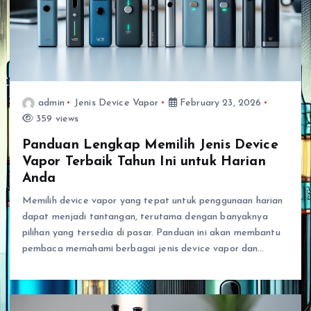
admin
Jenis Device Vapor
February 23, 2026
359 views
Panduan Lengkap Memilih Jenis Device
Vapor Terbaik Tahun Ini untuk Harian
Anda
Memilih device vapor yang tepat untuk penggunaan harian
dapat menjadi tantangan, terutama dengan banyaknya
pilihan yang tersedia di pasar. Panduan ini akan membantu
pembaca memahami berbagai jenis device vapor dan…