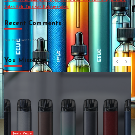
Panduan Memilih Jenis Vape Terbaru Untuk Pemula Agar Tidak
Salah Beli: Tips dan Rekomendasi
Recent Comments
No comments to show.
You Missed
pe
Jenis Vap