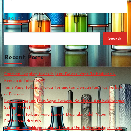
Search
Search
Recent Posts
Panduan Lengkap Memilih Jenis Device Vape Terbaik untuk
Pemula di Tahun 2026
Jenis Vape Terbaru Harga Terjangkau Dengan Kualitas Terbaik
di Pasaran
Review Lengkap Jenis Vape Terbaru: Kelebihan dan Kekurangan
Setiap Model
Jenis Vape Terbaru yang Banyak Digunakan oleh Vaper
Profesional di 2026
Panduan Memilih Jenis Vape Terbaru Untuk Pemula Agar Tidak