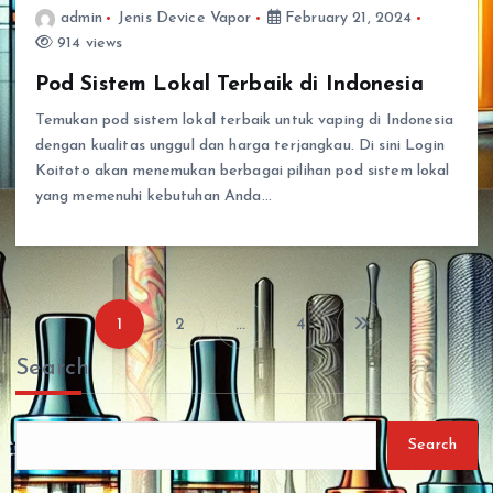
admin
Jenis Device Vapor
February 21, 2024
914 views
Pod Sistem Lokal Terbaik di Indonesia
Temukan pod sistem lokal terbaik untuk vaping di Indonesia
dengan kualitas unggul dan harga terjangkau. Di sini Login
Koitoto akan menemukan berbagai pilihan pod sistem lokal
yang memenuhi kebutuhan Anda…
1
2
…
4
P
Search
o
s
Search