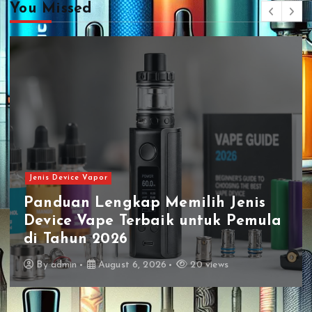
i
You Missed
o
n
Jenis Device Vapor
Panduan Lengkap Memilih Jenis
Device Vape Terbaik untuk Pemula
di Tahun 2026
By
admin
August 6, 2026
20 views