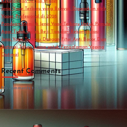
Kekurangan Setiap Model
Jenis Vape Terbaru yang Banyak Digunakan oleh
Vaper Profesional di 2026
Panduan Memilih Jenis Vape Terbaru Untuk Pemula
Agar Tidak Salah Beli: Tips dan Rekomendasi
Jenis Vape Terbaru Dengan Fitur Anti Bocor Dan
Baterai Tahan Lama untuk Pengalaman Vaping
Optimal
Recent Comments
No comments to show.