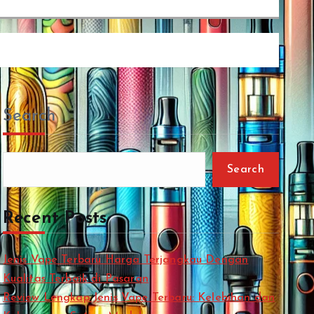
Search
Search
Recent Posts
Jenis Vape Terbaru Harga Terjangkau Dengan
Kualitas Terbaik di Pasaran
Review Lengkap Jenis Vape Terbaru: Kelebihan dan