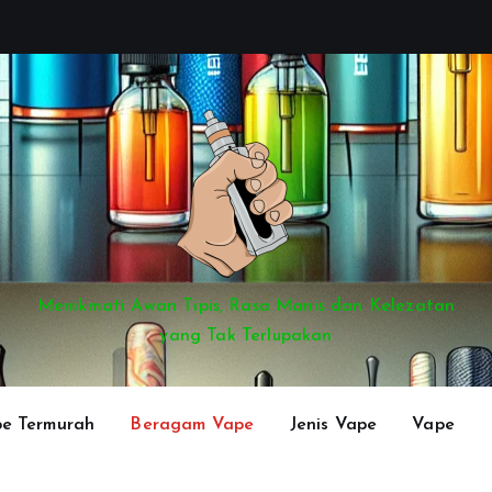
Menikmati Awan Tipis, Rasa Manis dan Kelezatan
yang Tak Terlupakan
e Termurah
Beragam Vape
Jenis Vape
Vape