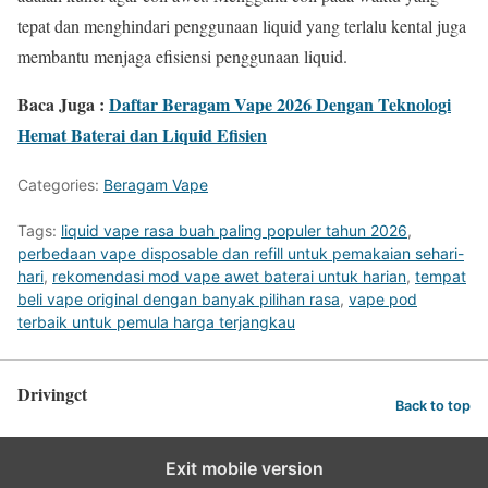
tepat dan menghindari penggunaan liquid yang terlalu kental juga
membantu menjaga efisiensi penggunaan liquid.
Baca Juga :
Daftar Beragam Vape 2026 Dengan Teknologi
Hemat Baterai dan Liquid Efisien
Categories:
Beragam Vape
Tags:
liquid vape rasa buah paling populer tahun 2026
,
perbedaan vape disposable dan refill untuk pemakaian sehari-
hari
,
rekomendasi mod vape awet baterai untuk harian
,
tempat
beli vape original dengan banyak pilihan rasa
,
vape pod
terbaik untuk pemula harga terjangkau
Drivingct
Back to top
Exit mobile version