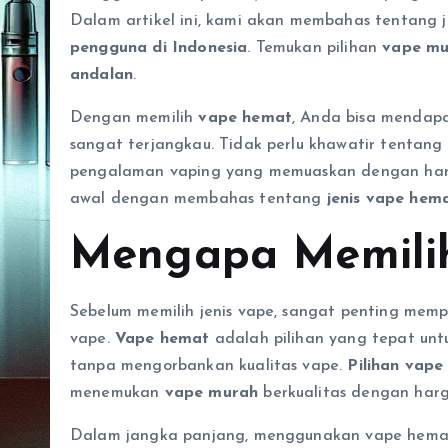
Dalam artikel ini, kami akan membahas tentang j
pengguna di Indonesia
. Temukan pilihan
vape mu
andalan
.
Dengan memilih
vape hemat
, Anda bisa menda
sangat terjangkau. Tidak perlu khawatir tentang
pengalaman vaping yang memuaskan dengan harga 
awal dengan membahas tentang
jenis vape hem
Mengapa Memili
Sebelum memilih jenis vape, sangat penting me
vape.
Vape hemat
adalah pilihan yang tepat un
tanpa mengorbankan kualitas vape.
Pilihan vap
menemukan
vape murah
berkualitas dengan harg
Dalam jangka panjang, menggunakan vape hema