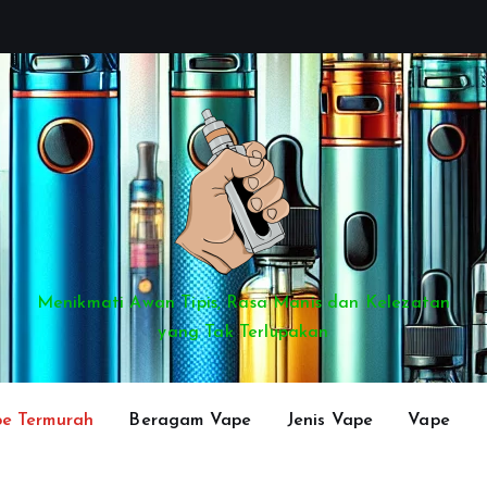
Menikmati Awan Tipis, Rasa Manis dan Kelezatan
yang Tak Terlupakan
e Termurah
Beragam Vape
Jenis Vape
Vape