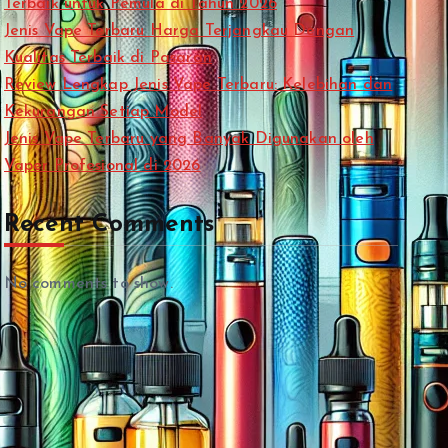
Terbaik untuk Pemula di Tahun 2026
Jenis Vape Terbaru Harga Terjangkau Dengan
Kualitas Terbaik di Pasaran
Review Lengkap Jenis Vape Terbaru: Kelebihan dan
Kekurangan Setiap Model
Jenis Vape Terbaru yang Banyak Digunakan oleh
Vaper Profesional di 2026
Recent Comments
No comments to show.