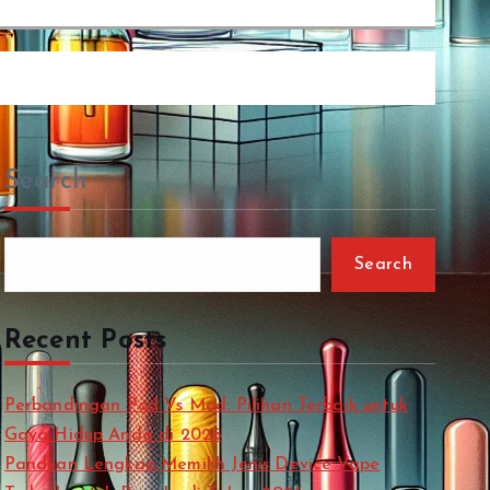
Search
Search
Recent Posts
Perbandingan Pod Vs Mod: Pilihan Terbaik untuk
Gaya Hidup Anda di 2026
Panduan Lengkap Memilih Jenis Device Vape