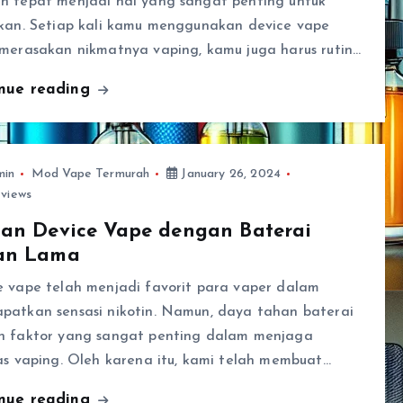
n tepat menjadi hal yang sangat penting untuk
ukan. Setiap kali kamu menggunakan device vape
 merasakan nikmatnya vaping, kamu juga harus rutin…
inue reading
min
Mod Vape Termurah
January 26, 2024
views
san Device Vape dengan Baterai
an Lama
e vape telah menjadi favorit para vaper dalam
patkan sensasi nikotin. Namun, daya tahan baterai
h faktor yang sangat penting dalam menjaga
as vaping. Oleh karena itu, kami telah membuat…
inue reading