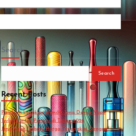
Search
Search
Recent Posts
Panduan Lengkap Memilih Jenis Device Vape
Terbaik untuk Pemula di Tahun 2026
Jenis Vape Terbaru Harga Terjangkau Dengan