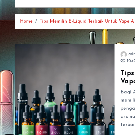
Home
Tips Memilih E-Liquid Terbaik Untuk Vape 
ad
1049
Tips
Vap
Bagi 
memil
penga
aroma 
terbai