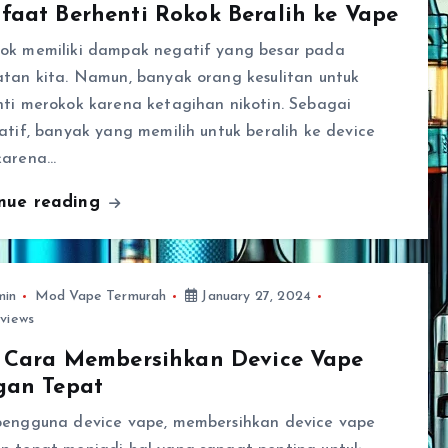
aat Berhenti Rokok Beralih ke Vape
ok memiliki dampak negatif yang besar pada
atan kita. Namun, banyak orang kesulitan untuk
nti merokok karena ketagihan nikotin. Sebagai
atif, banyak yang memilih untuk beralih ke device
karena…
inue reading
min
Mod Vape Termurah
January 27, 2024
views
s Cara Membersihkan Device Vape
gan Tepat
pengguna device vape, membersihkan device vape