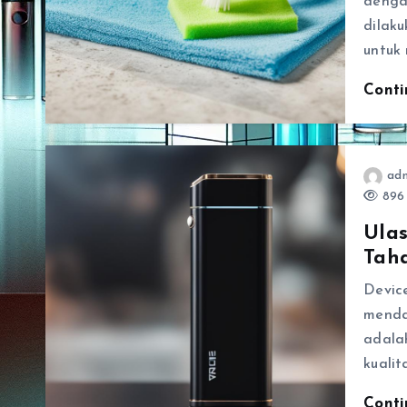
denga
dilak
untuk
Cont
ad
896 
Ula
Tah
Devic
menda
adala
kualit
Cont