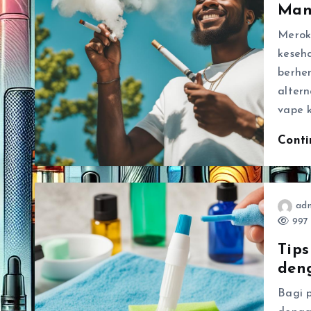
Manf
Merok
keseh
berhe
altern
vape 
Cont
ad
997 
Tip
den
Bagi 