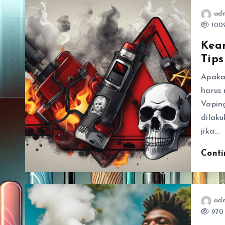
ad
1009
Kea
Tips
Apaka
harus 
Vapin
dilak
jika…
Cont
ad
970 