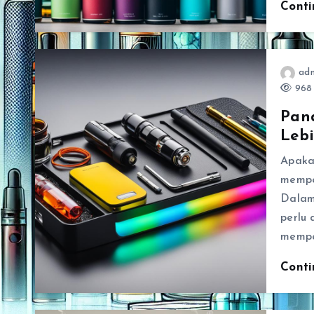
Cont
ad
968 
Pan
Leb
Apaka
mempe
Dalam
perlu
mempe
Cont