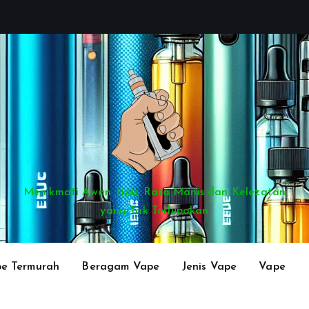
Menikmati Awan Tipis, Rasa Manis dan Kelezatan
yang Tak Terlupakan
e Termurah
Beragam Vape
Jenis Vape
Vape