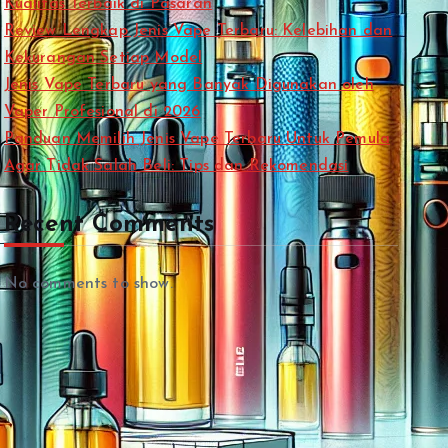
Kualitas Terbaik di Pasaran
Review Lengkap Jenis Vape Terbaru: Kelebihan dan
Kekurangan Setiap Model
Jenis Vape Terbaru yang Banyak Digunakan oleh
Vaper Profesional di 2026
Panduan Memilih Jenis Vape Terbaru Untuk Pemula
Agar Tidak Salah Beli: Tips dan Rekomendasi
Recent Comments
No comments to show.