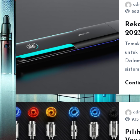
ad
882 
Reko
202
Temuka
untuk
Dalam
siste
Cont
ad
935 
Pili