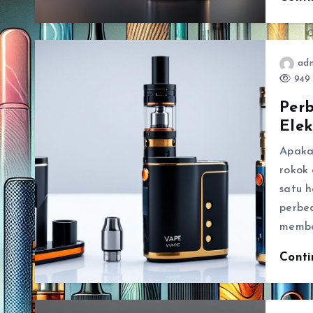
ad
949 
Per
Elek
Apaka
rokok 
satu 
perbed
memba
Cont