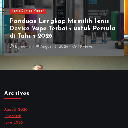
Jenis Device Vapor
Panduan Lengkap Memilih Jenis
Device Vape Terbaik untuk Pemula
di Tahun 2026
By
admin
August 6, 2026
19 views
Archives
August 2026
July 2026
June 2026