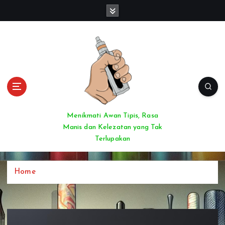
S
k
i
p
t
o
c
o
n
t
Menikmati Awan Tipis, Rasa
e
Manis dan Kelezatan yang Tak
n
Terlupakan
t
Home