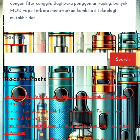
dengan fitur canggih. Bagi para penggemar vaping, banyak
MOD vape terbaru menawarkan kombinasi teknologi
mutakhir dan…
Search
Search
Recent Posts
Perbandingan Pod Vs Mod: Pilihan Terbaik untuk Gaya Hidup
Anda di 2026
Panduan Lengkap Memilih Jenis Device Vape Terbaik untuk
Pemula di Tahun 2026
Jenis Vape Terbaru Harga Terjangkau Dengan Kualitas Terbaik
di Pasaran