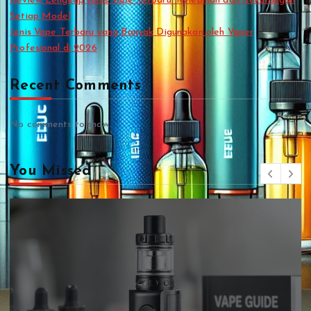
Review Lengkap Jenis Vape Terbaru: Kelebihan dan Kekurangan
Setiap Model
Jenis Vape Terbaru yang Banyak Digunakan oleh Vaper
Profesional di 2026
Recent Comments
No comments to show.
You Missed