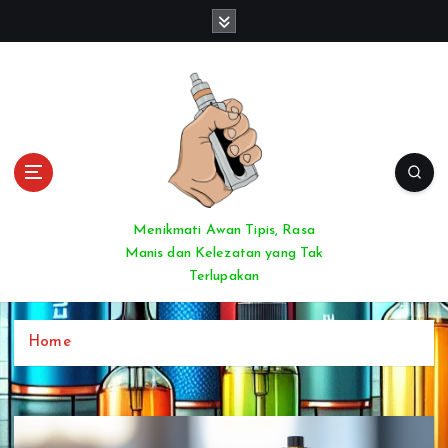
S
k
i
p
t
o
c
o
n
t
Menikmati Awan Tipis, Rasa
e
Manis dan Kelezatan yang Tak
n
Terlupakan
t
Home