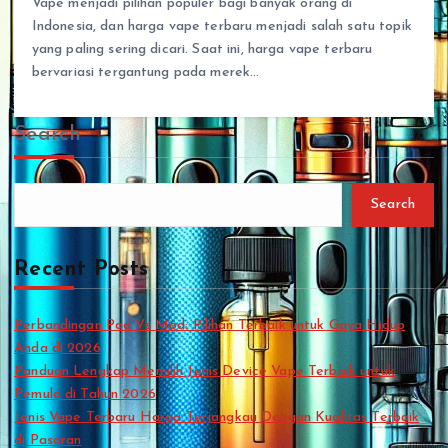
Vape menjadi pilihan populer bagi banyak orang di
Indonesia, dan harga vape terbaru menjadi salah satu topik
yang paling sering dicari. Saat ini, harga vape terbaru
bervariasi tergantung pada merek…
Search
Search
Recent Posts
Perbandingan Pod Vs Mod: Pilihan Terbaik untuk Gaya Hidup
Anda di 2026
Panduan Lengkap Memilih Jenis Device Vape Terbaik untuk
Pemula di Tahun 2026
Jenis Vape Terbaru Harga Terjangkau Dengan Kualitas Terbaik
di Pasaran