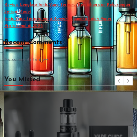
Review Lengkap Jenis Vape Terbaru: Kelebihan dan Kekurangan
Setiap Model
Jenis Vape Terbaru yang Banyak Digunakan oleh Vaper
Profesional di 2026
Recent Comments
No comments to show.
You Missed