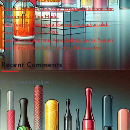
Kualitas Terbaik di Pasaran
Review Lengkap Jenis Vape Terbaru: Kelebihan dan
Kekurangan Setiap Model
Jenis Vape Terbaru yang Banyak Digunakan oleh
Vaper Profesional di 2026
Panduan Memilih Jenis Vape Terbaru Untuk Pemula
Agar Tidak Salah Beli: Tips dan Rekomendasi
Recent Comments
No comments to show.