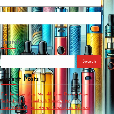
Search
Search
Recent Posts
Panduan Lengkap Memilih Jenis Device Vape
Terbaik untuk Pemula di Tahun 2026
Jenis Vape Terbaru Harga Terjangkau Dengan