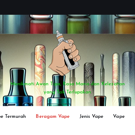
Menikmati Awan Tipis, Rasa Manis dan Kelezatan
yang Tak Terlupakan
e Termurah
Beragam Vape
Jenis Vape
Vape