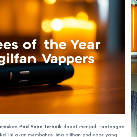
enemukan
Pod Vape Terbaik
dapat menjadi tantangan
tikel ini akan membahas lima pilihan pod vape yang