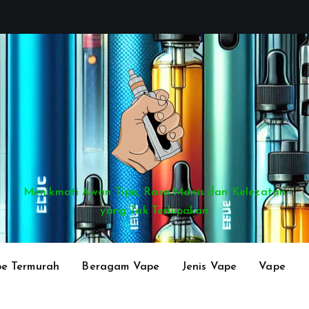
Menikmati Awan Tipis, Rasa Manis dan Kelezatan
yang Tak Terlupakan
e Termurah
Beragam Vape
Jenis Vape
Vape