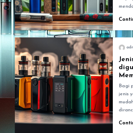
menda
Cont
ad
Jen
dig
Mem
Bagi 
jenis 
mudah
diran
Cont