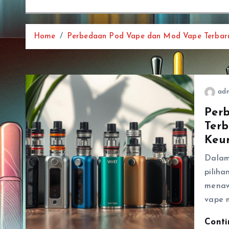
Home
Perbedaan Pod Vape dan Mod Vape Terbaru
ad
Per
Terb
Keu
Dalam
pilih
menaw
vape 
Cont