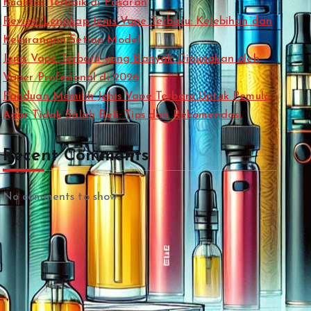
Kualitas Terbaik di Pasaran
Review Lengkap Jenis Vape Terbaru: Kelebihan dan
Kekurangan Setiap Model
Jenis Vape Terbaru yang Banyak Digunakan oleh
Vaper Profesional di 2026
Panduan Memilih Jenis Vape Terbaru Untuk Pemula
Agar Tidak Salah Beli: Tips dan Rekomendasi
Recent Comments
No comments to show.