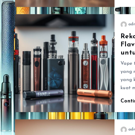
ad
Reko
Flav
unt
Vape t
yang 
yang k
kuat 
Cont
ad