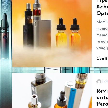
Tips
Keb
Opt
Memili
menja
memah
tujua
yang 
Cont
ad
Revi
untu
Pero