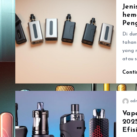
Jeni
hem
Pen
Di dun
tahan
yang 
atau s
Cont
ad
Vap
2025
Efis