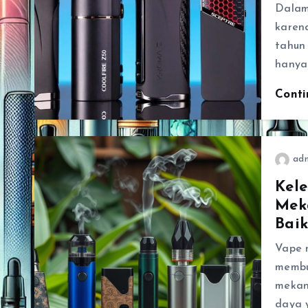
Dalam
karen
tahun
hanya 
Cont
ad
Kele
Mek
Bai
Vape 
membu
mekani
daya 