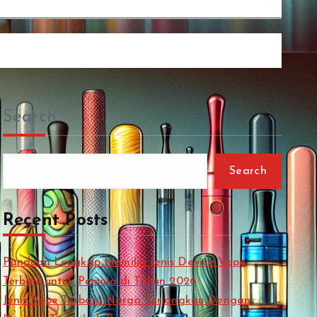
Search
Search
Recent Posts
Panduan Lengkap Memilih Jenis Device Vape
Terbaik untuk Pemula di Tahun 2026
Jenis Vape Terbaru Harga Terjangkau Dengan