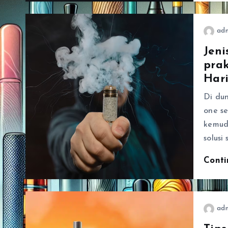
ad
Jeni
prak
Har
Di dun
one s
kemud
solusi
Cont
ad