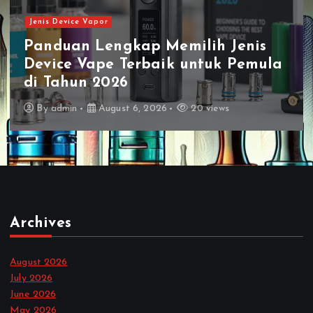
Jenis Vape
Jenis Vape Terbaru Harga
a
Terjangkau Dengan Kualitas
Terbaik di Pasaran
By
admin
August 5, 2026
30 views
Archives
August 2026
July 2026
June 2026
May 2026