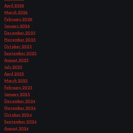
April 2026
March 2026
February 2026
January 2026
December 2025
November 2025
October 2025
September 2025
August 2025
July 2025
April 2025
March 2025
February 2025
January 2025
December 2024
November 2024
October 2024
September 2024
August 2024