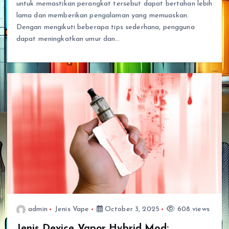
untuk memastikan perangkat tersebut dapat bertahan lebih
lama dan memberikan pengalaman yang memuaskan.
Dengan mengikuti beberapa tips sederhana, pengguna
dapat meningkatkan umur dan…
admin
Jenis Vape
October 3, 2025
608 views
Jenis Device Vapor Hybrid Mod: