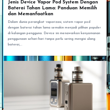
Jenis Device Vapor Pod System Dengan
Baterai Tahan Lama: Panduan Memilih
dan Memanfaatkan
Dalam dunia perangkat vaporizasi, sistem vapor pod
dengan baterai tahan lama semakin menjadi pilihan populer
di kalangan pengguna. Device ini menawarkan kenyamanan
penggunaan sehari-hari tanpa perlu sering mengisi ulang
baterai,…