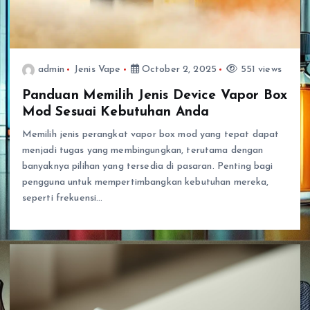
admin
Jenis Vape
October 2, 2025
551 views
Panduan Memilih Jenis Device Vapor Box
Mod Sesuai Kebutuhan Anda
Memilih jenis perangkat vapor box mod yang tepat dapat
menjadi tugas yang membingungkan, terutama dengan
banyaknya pilihan yang tersedia di pasaran. Penting bagi
pengguna untuk mempertimbangkan kebutuhan mereka,
seperti frekuensi…