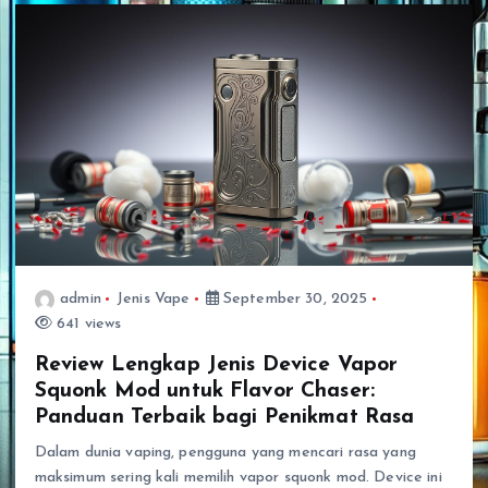
admin
Jenis Vape
September 30, 2025
641 views
Review Lengkap Jenis Device Vapor
Squonk Mod untuk Flavor Chaser:
Panduan Terbaik bagi Penikmat Rasa
Dalam dunia vaping, pengguna yang mencari rasa yang
maksimum sering kali memilih vapor squonk mod. Device ini