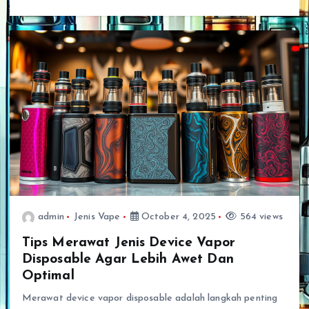
admin
Jenis Vape
October 4, 2025
564 views
Tips Merawat Jenis Device Vapor
Disposable Agar Lebih Awet Dan
Optimal
Merawat device vapor disposable adalah langkah penting