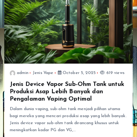
admin
Jenis Vape
October 5, 2025
619 views
Jenis Device Vapor Sub-Ohm Tank untuk
Produksi Asap Lebih Banyak dan
Pengalaman Vaping Optimal
Dalam dunia vaping, sub-ohm tank menjadi pilihan utama
bagi mereka yang mencari produksi asap yang lebih banyak.
Jenis device vapor sub-ohm tank dirancang khusus untuk
meningkatkan kadar PG dan VG,…