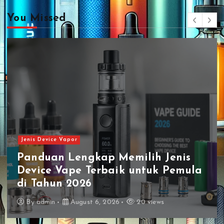
i
You Missed
o
n
Jenis Device Vapor
Panduan Lengkap Memilih Jenis
Device Vape Terbaik untuk Pemula
di Tahun 2026
By
admin
August 6, 2026
20 views