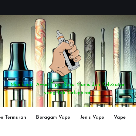
Menikmati Awan Tipis, Rasa Manis dan Kelezatan
yang Tak Terlupakan
e Termurah
Beragam Vape
Jenis Vape
Vape