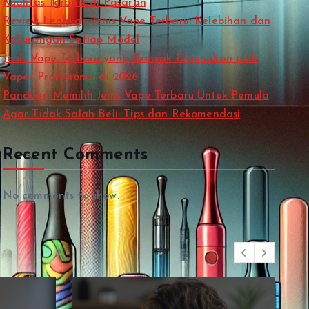
Kualitas Terbaik di Pasaran
Review Lengkap Jenis Vape Terbaru: Kelebihan dan
Kekurangan Setiap Model
Jenis Vape Terbaru yang Banyak Digunakan oleh
Vaper Profesional di 2026
Panduan Memilih Jenis Vape Terbaru Untuk Pemula
Agar Tidak Salah Beli: Tips dan Rekomendasi
Recent Comments
No comments to show.