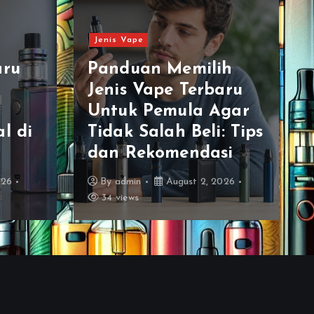
Jenis Vape
aru
Panduan Memilih
Jenis Vape Terbaru
Untuk Pemula Agar
l di
Tidak Salah Beli: Tips
dan Rekomendasi
026
By
admin
August 2, 2026
34 views