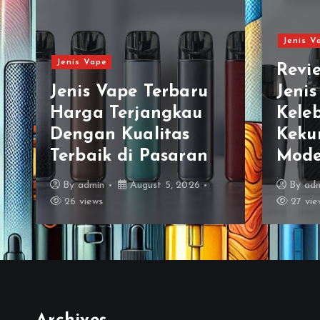
Jenis V
Jenis Vape
Revi
Jenis Vape Terbaru
Jenis
Harga Terjangkau
Kele
Dengan Kualitas
Keku
Terbaik di Pasaran
Mode
By
admin
August 5, 2026
By
ad
26 views
27 vie