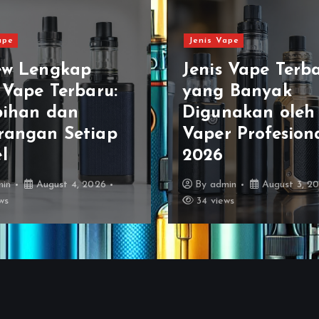
ape
Jenis Vape
ew Lengkap
Jenis Vape Terb
 Vape Terbaru:
yang Banyak
bihan dan
Digunakan oleh
rangan Setiap
Vaper Profesiona
l
2026
min
August 4, 2026
By
admin
August 3, 2
ws
34 views