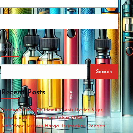
Search
Search
Recent Posts
Panduan Lengkap Memilih Jenis Device Vape
Terbaik untuk Pemula di Tahun 2026
Jenis Vape Terbaru Harga Terjangkau Dengan