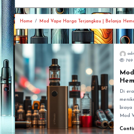
Home
Mod Vape Harga Terjangkau | Belanja Hem
ad
769 
Mod
Hem
Di era
menik
biaya 
Mod V
Cont