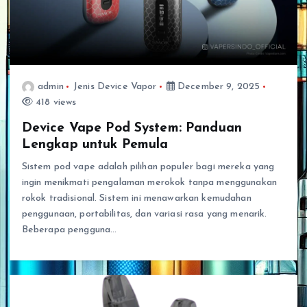
admin
Jenis Device Vapor
December 9, 2025
418 views
Device Vape Pod System: Panduan
Lengkap untuk Pemula
Sistem pod vape adalah pilihan populer bagi mereka yang
ingin menikmati pengalaman merokok tanpa menggunakan
rokok tradisional. Sistem ini menawarkan kemudahan
penggunaan, portabilitas, dan variasi rasa yang menarik.
Beberapa pengguna…