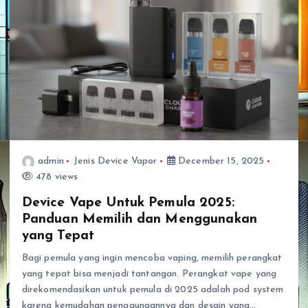
admin
Jenis Device Vapor
December 15, 2025
478 views
Device Vape Untuk Pemula 2025:
Panduan Memilih dan Menggunakan
yang Tepat
Bagi pemula yang ingin mencoba vaping, memilih perangkat
yang tepat bisa menjadi tantangan. Perangkat vape yang
direkomendasikan untuk pemula di 2025 adalah pod system
karena kemudahan penggunaannya dan desain yang…