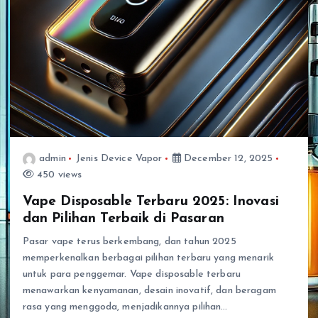
admin
Jenis Device Vapor
December 12, 2025
450 views
Vape Disposable Terbaru 2025: Inovasi
dan Pilihan Terbaik di Pasaran
Pasar vape terus berkembang, dan tahun 2025
memperkenalkan berbagai pilihan terbaru yang menarik
untuk para penggemar. Vape disposable terbaru
menawarkan kenyamanan, desain inovatif, dan beragam
rasa yang menggoda, menjadikannya pilihan…