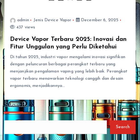
admin
Jenis Device Vapor
December 6, 2025
437 views
Device Vapor Terbaru 2025: Inovasi dan
Fitur Unggulan yang Perlu Diketahui
Di tahun 2025, industri vapor mengalami inovasi signifikan
dengan peluncuran berbagai perangkat terbaru yang
menjanjikan pengalaman vaping yang lebih baik. Perangkat
vapor terbaru menawarkan teknologi canggih dan desain
ergonomis, menjadikannya…
Search
Search