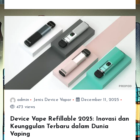
admin
Jenis Device Vapor
December 11, 2025
473 views
Device Vape Refillable 2025: Inovasi dan
Keunggulan Terbaru dalam Dunia
Vaping