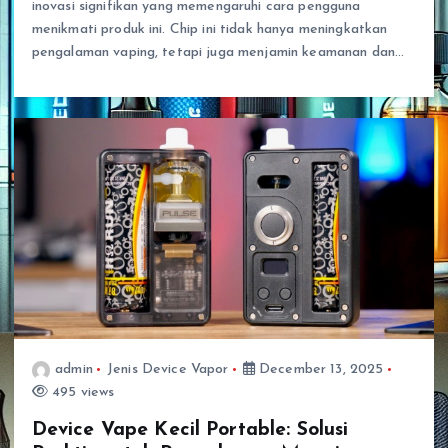
inovasi signifikan yang memengaruhi cara pengguna
menikmati produk ini. Chip ini tidak hanya meningkatkan
pengalaman vaping, tetapi juga menjamin keamanan dan…
admin
Jenis Device Vapor
December 13, 2025
495 views
Device Vape Kecil Portable: Solusi