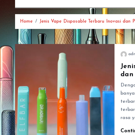
Home
Jenis Vape Disposable Terbaru Inovasi dan Pi
ad
Jeni
dan 
Denga
banya
terbar
terba
rasa 
Cont