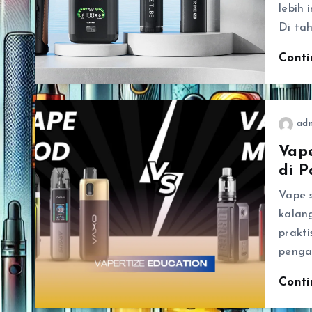
lebih 
Di ta
Cont
ad
Vape
di P
Vape s
kalan
prakt
penga
Cont