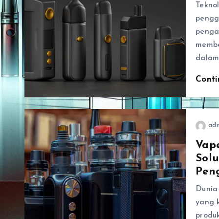
Tekno
pengg
pengal
membe
dalam
Cont
ad
Vape
Sol
Pen
Dunia
yang 
produ