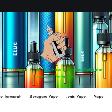
Menikmati Awan Tipis, Rasa Manis dan Kelezatan
yang Tak Terlupakan
e Termurah
Beragam Vape
Jenis Vape
Vape