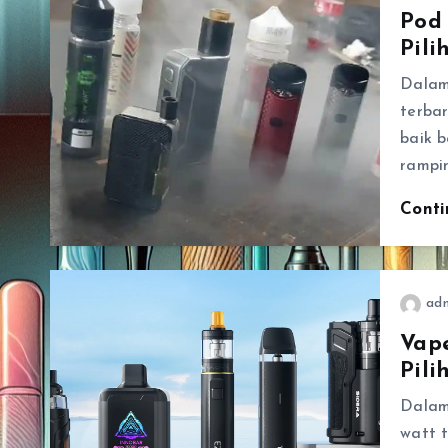
Pod
Pili
Dalam
terba
baik 
rampi
Cont
ad
Vape
Pili
Dalam
watt 