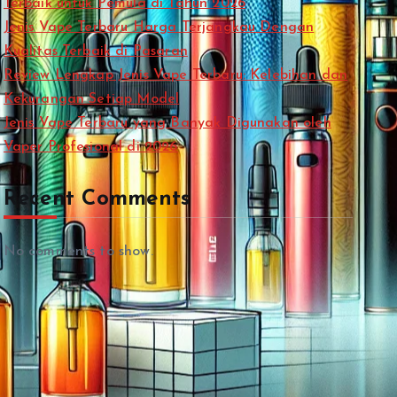
Terbaik untuk Pemula di Tahun 2026
Jenis Vape Terbaru Harga Terjangkau Dengan
Kualitas Terbaik di Pasaran
Review Lengkap Jenis Vape Terbaru: Kelebihan dan
Kekurangan Setiap Model
Jenis Vape Terbaru yang Banyak Digunakan oleh
Vaper Profesional di 2026
Recent Comments
No comments to show.