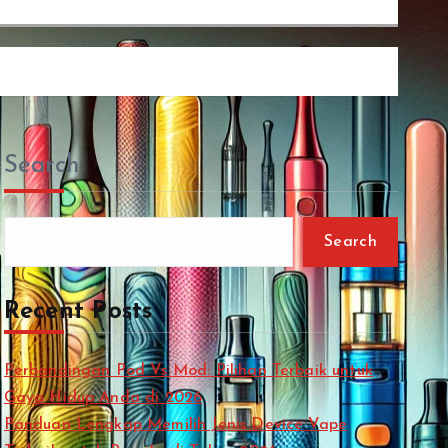
Search
Search
Recent Posts
Perbandingan Pod Vs Mod: Pilihan Terbaik untuk
Gaya Hidup Anda di 2026
Panduan Lengkap Memilih Jenis Device Vape