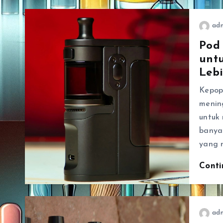
ad
Pod 
unt
Leb
Kepop
menin
untuk
banyak
yang 
Cont
ad