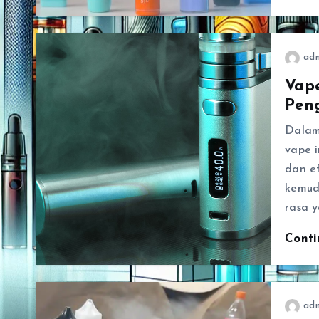
ad
Vape
Pen
Dalam
vape 
dan ef
kemud
rasa 
Cont
ad