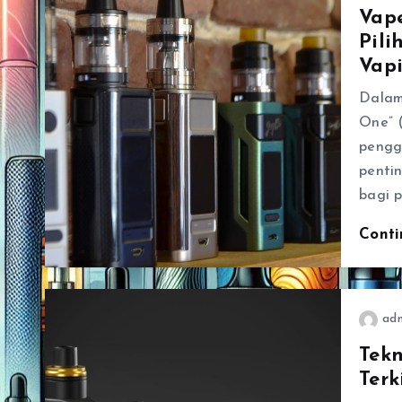
Vape
Pili
Vap
Dalam
One” (
pengg
penti
bagi 
Cont
ad
Tekn
Ter