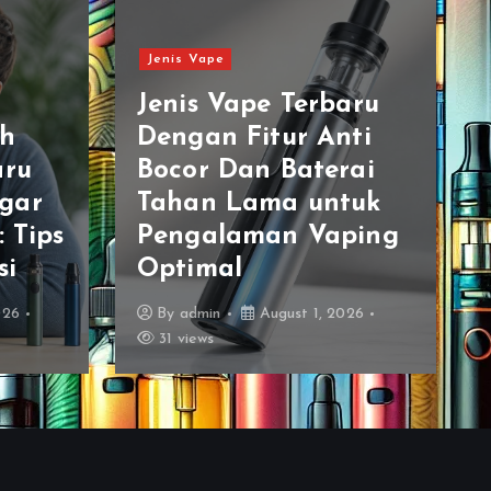
Jenis Vape
Jenis Vape Terbaru
ih
Dengan Fitur Anti
aru
Bocor Dan Baterai
gar
Tahan Lama untuk
: Tips
Pengalaman Vaping
si
Optimal
026
By
admin
August 1, 2026
31 views