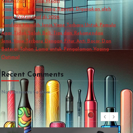
Kekurangan Setiap Model
Jenis Vape Terbaru yang Banyak Digunakan oleh
Vaper Profesional di 2026
Panduan Memilih Jenis Vape Terbaru Untuk Pemula
Agar Tidak Salah Beli: Tips dan Rekomendasi
Jenis Vape Terbaru Dengan Fitur Anti Bocor Dan
Baterai Tahan Lama untuk Pengalaman Vaping
Optimal
Recent Comments
No comments to show.