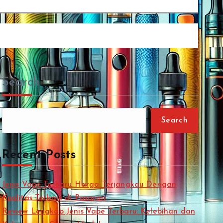
Search
Search
Recent Posts
Jenis Vape Terbaru Harga Terjangkau Dengan
Kualitas Terbaik di Pasaran
Review Lengkap Jenis Vape Terbaru: Kelebihan dan