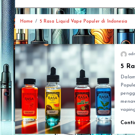
Home
5 Rasa Liquid Vape Populer di Indonesia
ad
5 Ra
Dalam
Popul
pengg
menaw
vapin
Cont