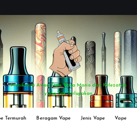
Menikmati Awan Tipis, Rasa Manis dan Kelezatan
yang Tak Terlupakan
e Termurah
Beragam Vape
Jenis Vape
Vape