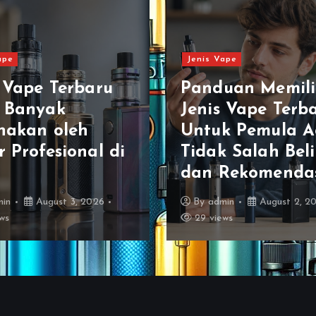
ape
Jenis Vape
s Vape Terbaru
Panduan Memil
 Banyak
Jenis Vape Terb
nakan oleh
Untuk Pemula A
 Profesional di
Tidak Salah Beli
dan Rekomenda
min
August 3, 2026
By
admin
August 2, 2
ws
29 views