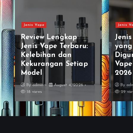
Jenis Vape
Jenis V
Review Lengkap
Jeni
Jenis Vape Terbaru:
yang
Kelebihan dan
Digu
Kekurangan Setiap
Vaper
Model
2026
By
admin
August 4, 2026
By
ad
18 views
29 vie