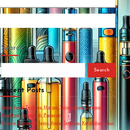
Search
Search
Recent Posts
Jenis Vape Terbaru Harga Terjangkau Dengan
Kualitas Terbaik di Pasaran
Review Lengkap Jenis Vape Terbaru: Kelebihan dan