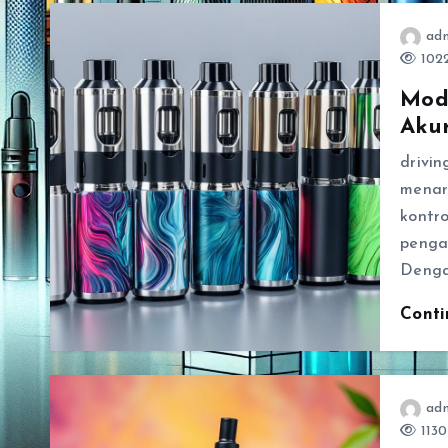
ad
1022
Mod
Aku
drivin
menar
kontr
penga
Deng
Cont
ad
1130