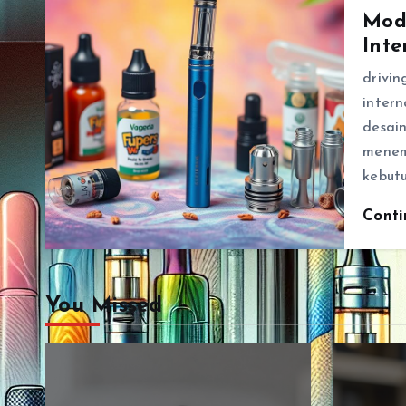
Mod
Inte
drivin
inter
desain
menem
kebut
Cont
You Missed