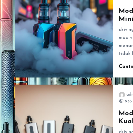
Mod
Min
drivi
mod v
menar
tidak 
Cont
ad
936 
Mod
Kua
drivi