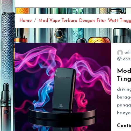
Home
Mod Vape Terbaru Dengan Fitur Watt Tingg
ad
869 
Mod
Ting
drivin
berag
pengg
hanya 
Cont