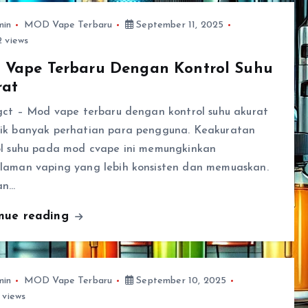
min
MOD Vape Terbaru
September 11, 2025
 views
 Vape Terbaru Dengan Kontrol Suhu
rat
gct – Mod vape terbaru dengan kontrol suhu akurat
ik banyak perhatian para pengguna. Keakuratan
ol suhu pada mod cvape ini memungkinkan
laman vaping yang lebih konsisten dan memuaskan.
an…
inue reading
min
MOD Vape Terbaru
September 10, 2025
 views