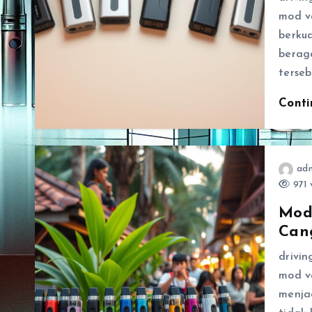
mod v
berku
berag
terseb
Cont
ad
971 
Mod
Can
drivi
mod v
menjad