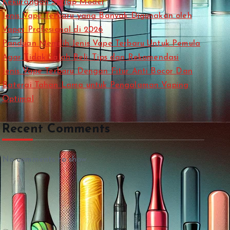
Kekurangan Setiap Model
Jenis Vape Terbaru yang Banyak Digunakan oleh
Vaper Profesional di 2026
Panduan Memilih Jenis Vape Terbaru Untuk Pemula
Agar Tidak Salah Beli: Tips dan Rekomendasi
Jenis Vape Terbaru Dengan Fitur Anti Bocor Dan
Baterai Tahan Lama untuk Pengalaman Vaping
Optimal
Recent Comments
No comments to show.