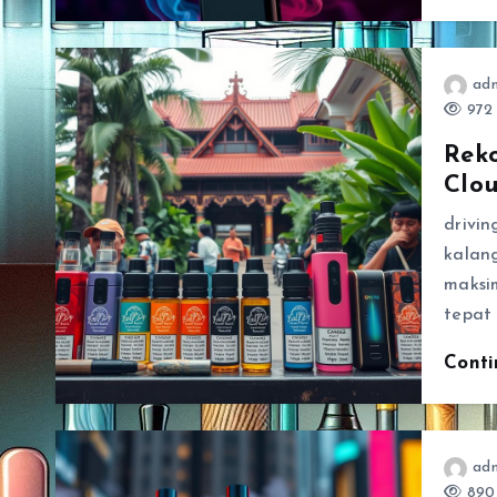
ad
972 
Rek
Clo
drivin
kalan
maksi
tepat
Cont
ad
890 