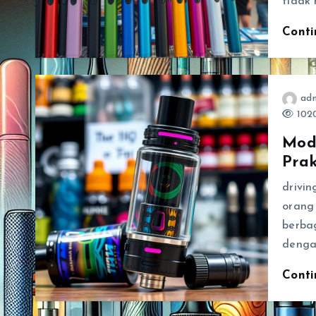
tidak 
Cont
ad
1020
Mod
Prak
drivin
orang
berba
denga
Cont