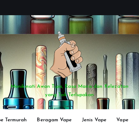
Menikmati Awan Tipis, Rasa Manis dan Kelezatan
yang Tak Terlupakan
e Termurah
Beragam Vape
Jenis Vape
Vape