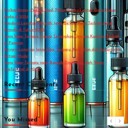
Perbandingan Pod Vs Mod: Pilihan Terbaik untuk Gaya Hidup
Anda di 2026
Panduan Lengkap Memilih Jenis Device Vape Terbaik untuk
Pemula di Tahun 2026
Jenis Vape Terbaru Harga Terjangkau Dengan Kualitas Terbaik
di Pasaran
Review Lengkap Jenis Vape Terbaru: Kelebihan dan Kekurangan
Setiap Model
Jenis Vape Terbaru yang Banyak Digunakan oleh Vaper
Profesional di 2026
Recent Comments
No comments to show.
You Missed