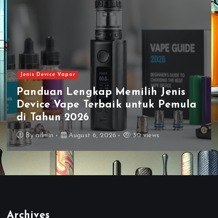
n
Jenis Device Vapor
Panduan Lengkap Memilih Jenis
J
Device Vape Terbaik untuk Pemula
T
di Tahun 2026
T
By
admin
August 6, 2026
30 views
Archives