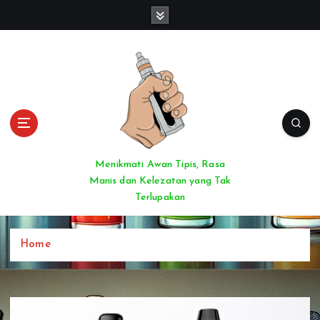
S
k
i
p
t
o
c
o
n
t
Menikmati Awan Tipis, Rasa
e
Manis dan Kelezatan yang Tak
n
Terlupakan
t
Home