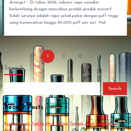
drivingct – Di tahun 2026, industri vape semakin
berkembang dengan munculnya produk-produk inovatif.
Salah satunya adalah vape sekali pakai dengan puff tinggi
yang menawarkan hingga 60,000 puff per unit. Hal…
1
2
P
Search
o
s
Search
t
Recent Posts
s
Perbandingan Pod Vs Mod: Pilihan Terbaik untuk Gaya Hidup
Anda di 2026