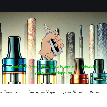
Menikmati Awan Tipis, Rasa Manis dan Kelezatan
yang Tak Terlupakan
e Termurah
Beragam Vape
Jenis Vape
Vape