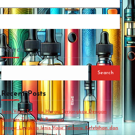
Search
Search
Recent Posts
Jenis Vape Terbaru Harga Terjangkau Dengan
Kualitas Terbaik di Pasaran
Review Lengkap Jenis Vape Terbaru: Kelebihan dan