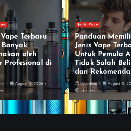
ape
Jenis Vape
s Vape Terbaru
Panduan Memil
 Banyak
Jenis Vape Terb
nakan oleh
Untuk Pemula A
 Profesional di
Tidak Salah Beli
dan Rekomenda
min
August 3, 2026
By
admin
August 2, 2
ws
31 views