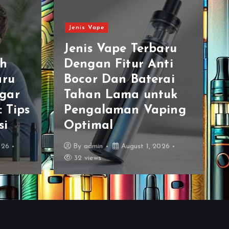
Jenis Vape
Jenis Vape Terbaru
ih
Dengan Fitur Anti
aru
Bocor Dan Baterai
gar
Tahan Lama untuk
: Tips
Pengalaman Vaping
si
Optimal
026
By
admin
August 1, 2026
32 views