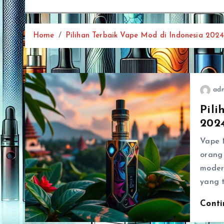
Home
Pilihan Terbaik Vape Mod di Indonesia 202
ad
Pili
202
Vape 
orang 
moder
yang t
Cont