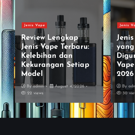
Jenis Vape
Jenis V
Review Lengkap
Jeni
Jenis Vape Terbaru:
yang
Kelebihan dan
Digu
Kekurangan Setiap
Vaper
Model
2026
By
admin
August 4, 2026
By
ad
22 views
30 vie