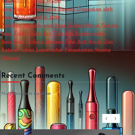
Kekurangan Setiap Model
Jenis Vape Terbaru yang Banyak Digunakan oleh
Vaper Profesional di 2026
Panduan Memilih Jenis Vape Terbaru Untuk Pemula
Agar Tidak Salah Beli: Tips dan Rekomendasi
Jenis Vape Terbaru Dengan Fitur Anti Bocor Dan
Baterai Tahan Lama untuk Pengalaman Vaping
Optimal
Recent Comments
No comments to show.