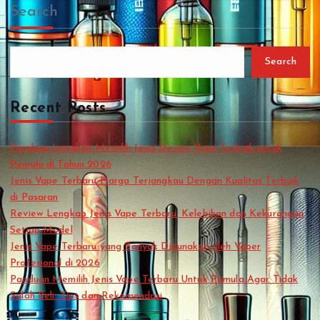
Search
Search
Recent Posts
Panduan Lengkap Memilih Jenis Device Vape Terbaik untuk
Pemula di Tahun 2026
Jenis Vape Terbaru Harga Terjangkau Dengan Kualitas Terbaik
di Pasaran
Review Lengkap Jenis Vape Terbaru: Kelebihan dan Kekurangan
Setiap Model
Jenis Vape Terbaru yang Banyak Digunakan oleh Vaper
Profesional di 2026
Panduan Memilih Jenis Vape Terbaru Untuk Pemula Agar Tidak
Salah Beli: Tips dan Rekomendasi