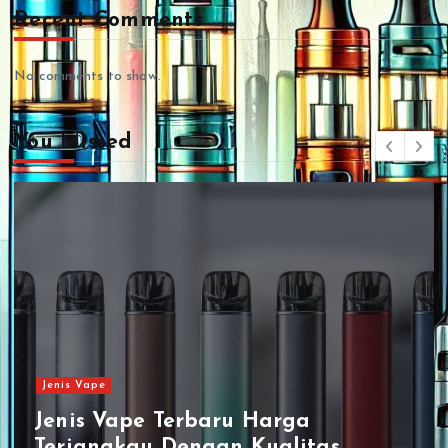
Recent Comments
No comments to show.
You Missed
Jenis Vape
Jenis Vape Terbaru Harga
Terjangkau Dengan Kualitas