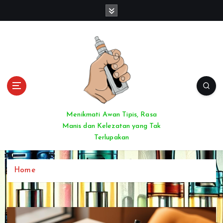
S
k
i
p
t
o
c
o
n
t
Menikmati Awan Tipis, Rasa
e
Manis dan Kelezatan yang Tak
n
Terlupakan
t
Home