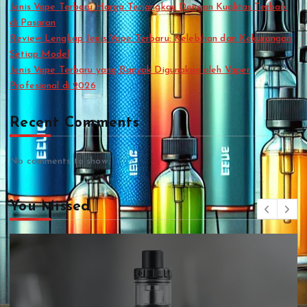
Jenis Vape Terbaru Harga Terjangkau Dengan Kualitas Terbaik
di Pasaran
Review Lengkap Jenis Vape Terbaru: Kelebihan dan Kekurangan
Setiap Model
Jenis Vape Terbaru yang Banyak Digunakan oleh Vaper
Profesional di 2026
Recent Comments
No comments to show.
You Missed