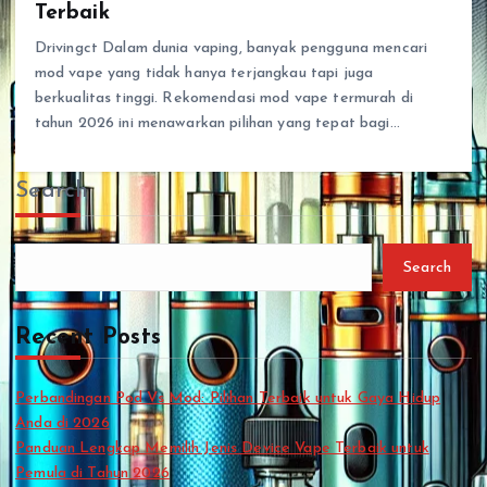
Terbaik
Drivingct Dalam dunia vaping, banyak pengguna mencari
mod vape yang tidak hanya terjangkau tapi juga
berkualitas tinggi. Rekomendasi mod vape termurah di
tahun 2026 ini menawarkan pilihan yang tepat bagi…
Search
Search
Recent Posts
Perbandingan Pod Vs Mod: Pilihan Terbaik untuk Gaya Hidup
Anda di 2026
Panduan Lengkap Memilih Jenis Device Vape Terbaik untuk
Pemula di Tahun 2026