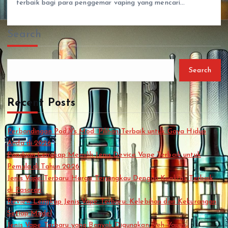
terbaik bagi para penggemar vaping yang mencari…
Search
Search
Recent Posts
Perbandingan Pod Vs Mod: Pilihan Terbaik untuk Gaya Hidup
Anda di 2026
Panduan Lengkap Memilih Jenis Device Vape Terbaik untuk
Pemula di Tahun 2026
Jenis Vape Terbaru Harga Terjangkau Dengan Kualitas Terbaik
di Pasaran
Review Lengkap Jenis Vape Terbaru: Kelebihan dan Kekurangan
Setiap Model
Jenis Vape Terbaru yang Banyak Digunakan oleh Vaper