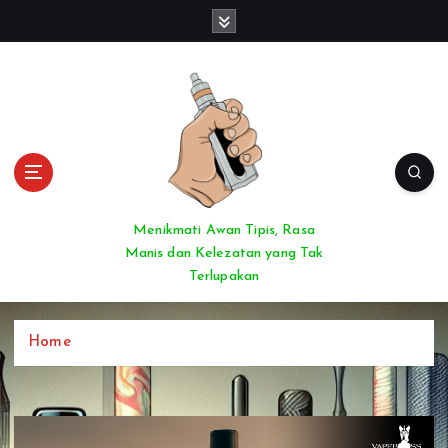
S
k
i
p
t
o
c
o
n
t
Menikmati Awan Tipis, Rasa
e
Manis dan Kelezatan yang Tak
n
Terlupakan
t
Home