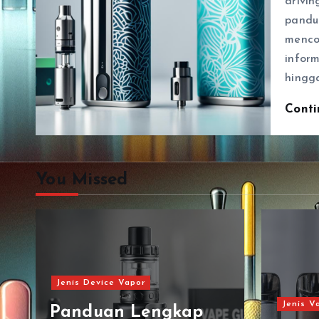
drivin
pandu
menco
inform
hingg
Cont
You Missed
Jenis V
Jenis Vape
Revi