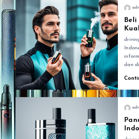
ad
Beli
Kua
drivin
Indon
inform
dan d
Cont
ad
Pan
Indo