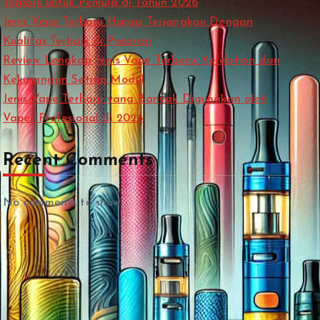
Terbaik untuk Pemula di Tahun 2026
Jenis Vape Terbaru Harga Terjangkau Dengan
Kualitas Terbaik di Pasaran
Review Lengkap Jenis Vape Terbaru: Kelebihan dan
Kekurangan Setiap Model
Jenis Vape Terbaru yang Banyak Digunakan oleh
Vaper Profesional di 2026
Recent Comments
No comments to show.