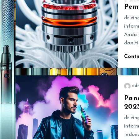
Pem
drivi
infor
Anda 
dan ti
Cont
ad
Pan
202
drivi
infor
Indon