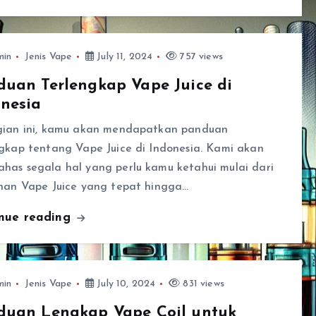
min
Jenis Vape
July 11, 2024
757 views
uan Terlengkap Vape Juice di
nesia
gian ini, kamu akan mendapatkan panduan
gkap tentang Vape Juice di Indonesia. Kami akan
has segala hal yang perlu kamu ketahui mulai dari
ihan Vape Juice yang tepat hingga…
inue reading
min
Jenis Vape
July 10, 2024
831 views
duan Lengkap Vape Coil untuk