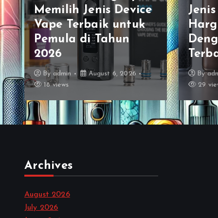
Jenis Vape Terbaru
Jenis
Harga Terjangkau
Kele
Dengan Kualitas
Keku
Terbaik di Pasaran
Mode
By
admin
August 5, 2026
By
ad
29 views
29 vie
Archives
August 2026
July 2026