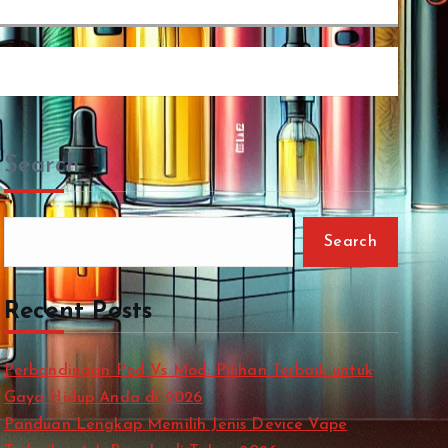
Search
Search
Recent Posts
Perbandingan Pod Vs Mod: Pilihan Terbaik untuk
Gaya Hidup Anda di 2026
Panduan Lengkap Memilih Jenis Device Vape