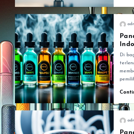
ad
Pand
Indo
Di ba
terlen
memba
pemil
Cont
ad
Pan