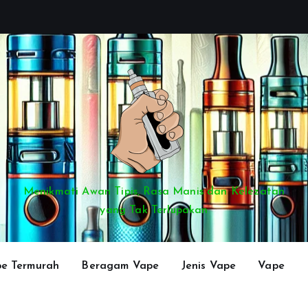
Menikmati Awan Tipis, Rasa Manis dan Kelezatan
yang Tak Terlupakan
e Termurah
Beragam Vape
Jenis Vape
Vape