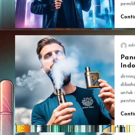
pemili
Cont
ad
Pan
Indo
drivi
dibaha
untuk
pentin
Cont