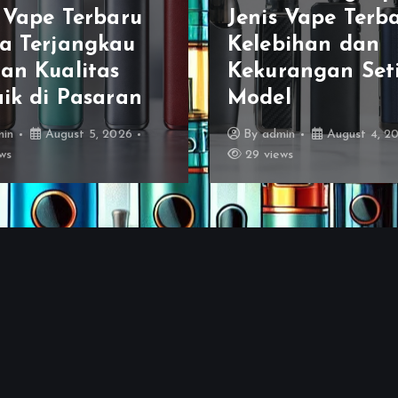
 Vape Terbaru:
yang Banyak
bihan dan
Digunakan oleh
rangan Setiap
Vaper Profesiona
l
2026
min
August 4, 2026
By
admin
August 3, 2
ws
37 views