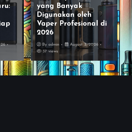
Jenis Vape Terbaru
Untuk Pemula Agar
l di
Tidak Salah Beli: Tips
dan Rekomendasi
026
By
admin
August 2, 2026
35 views