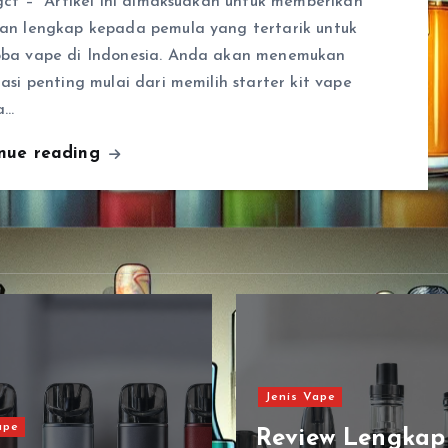
gct – Artikel ini dimaksudkan untuk memberikan
an lengkap kepada pemula yang tertarik untuk
ba vape di Indonesia. Anda akan menemukan
asi penting mulai dari memilih starter kit vape
a…
inue reading
ape
Jenis Vape
ew Lengkap
Jenis Vape Terb