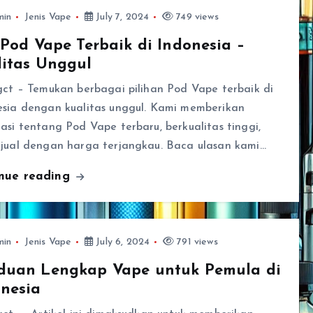
min
Jenis Vape
July 7, 2024
749 views
 Pod Vape Terbaik di Indonesia –
litas Unggul
gct – Temukan berbagai pilihan Pod Vape terbaik di
esia dengan kualitas unggul. Kami memberikan
asi tentang Pod Vape terbaru, berkualitas tinggi,
ijual dengan harga terjangkau. Baca ulasan kami…
inue reading
min
Jenis Vape
July 6, 2024
791 views
duan Lengkap Vape untuk Pemula di
nesia