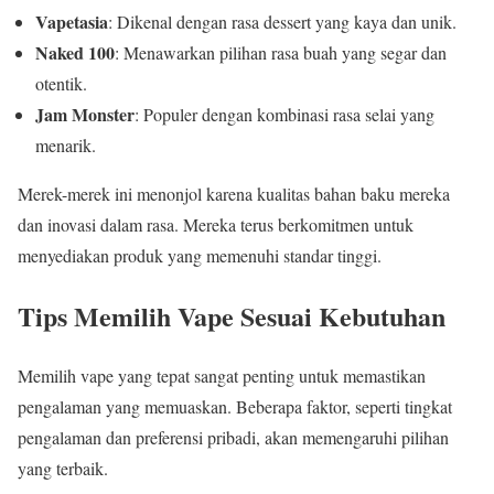
Vapetasia
: Dikenal dengan rasa dessert yang kaya dan unik.
Naked 100
: Menawarkan pilihan rasa buah yang segar dan
otentik.
Jam Monster
: Populer dengan kombinasi rasa selai yang
menarik.
Merek-merek ini menonjol karena kualitas bahan baku mereka
dan inovasi dalam rasa. Mereka terus berkomitmen untuk
menyediakan produk yang memenuhi standar tinggi.
Tips Memilih Vape Sesuai Kebutuhan
Memilih vape yang tepat sangat penting untuk memastikan
pengalaman yang memuaskan. Beberapa faktor, seperti tingkat
pengalaman dan preferensi pribadi, akan memengaruhi pilihan
yang terbaik.