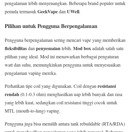
pengalaman lebih menyenangkan. Beberapa brand populer untuk
GeekVape
UWell
pemula termasuk
dan
.
Pilihan untuk Pengguna Berpengalaman
Pengguna berpengalaman sering mencari vape yang memberikan
fleksibilitas
penyesuaian
Mod box
dan
lebih.
adalah salah satu
pilihan yang ideal. Mod ini menawarkan berbagai pengaturan
watt dan suhu, memungkinkan pengguna untuk menyesuaikan
pengalaman vaping mereka.
resistansi
Perhatikan tipe coil yang digunakan. Coil dengan
rendah
(0.1-0.3 ohm) menghasilkan uap lebih banyak dan rasa
yang lebih kuat, sedangkan coil resistansi tinggi cocok untuk
MTL (mouth-to-lung) vaping.
Pengguna juga bisa memilih antara tank rebuildable (RTA/RDA)
untuk menghasilkan pengalaman yang lebih personal. Beberapa