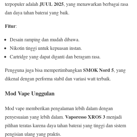
JUUL 2025
terpopuler adalah
, yang menawarkan berbagai rasa
dan daya tahan baterai yang baik.
Fitur
:
Desain ramping dan mudah dibawa.
Nikotin tinggi untuk kepuasan instan.
Cartridge yang dapat diganti dan beragam rasa.
SMOK Nord 5
Pengguna juga bisa mempertimbangkan
, yang
dikenal dengan performa stabil dan variasi watt terbaik.
Mod Vape Unggulan
Mod vape memberikan pengalaman lebih dalam dengan
Vaporesso XROS 3
penyesuaian yang lebih dalam.
menjadi
pilihan teratas karena daya tahan baterai yang tinggi dan sistem
pengisian ulang yang praktis.