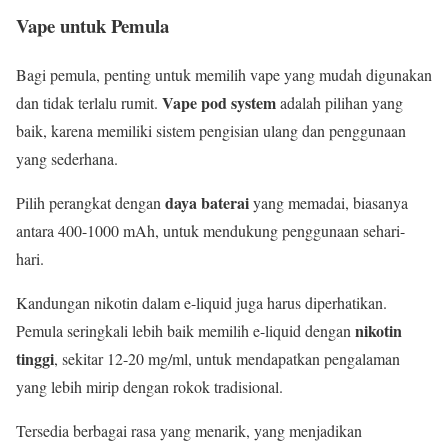
Vape untuk Pemula
Bagi pemula, penting untuk memilih vape yang mudah digunakan
Vape pod system
dan tidak terlalu rumit.
adalah pilihan yang
baik, karena memiliki sistem pengisian ulang dan penggunaan
yang sederhana.
daya baterai
Pilih perangkat dengan
yang memadai, biasanya
antara 400-1000 mAh, untuk mendukung penggunaan sehari-
hari.
Kandungan nikotin dalam e-liquid juga harus diperhatikan.
nikotin
Pemula seringkali lebih baik memilih e-liquid dengan
tinggi
, sekitar 12-20 mg/ml, untuk mendapatkan pengalaman
yang lebih mirip dengan rokok tradisional.
Tersedia berbagai rasa yang menarik, yang menjadikan