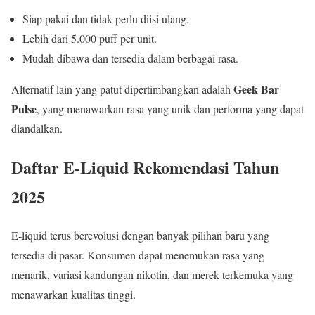
Siap pakai dan tidak perlu diisi ulang.
Lebih dari 5.000 puff per unit.
Mudah dibawa dan tersedia dalam berbagai rasa.
Geek Bar
Alternatif lain yang patut dipertimbangkan adalah
Pulse
, yang menawarkan rasa yang unik dan performa yang dapat
diandalkan.
Daftar E-Liquid Rekomendasi Tahun
2025
E-liquid terus berevolusi dengan banyak pilihan baru yang
tersedia di pasar. Konsumen dapat menemukan rasa yang
menarik, variasi kandungan nikotin, dan merek terkemuka yang
menawarkan kualitas tinggi.