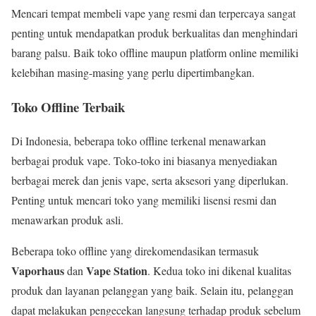
Mencari tempat membeli vape yang resmi dan terpercaya sangat
penting untuk mendapatkan produk berkualitas dan menghindari
barang palsu. Baik toko offline maupun platform online memiliki
kelebihan masing-masing yang perlu dipertimbangkan.
Toko Offline Terbaik
Di Indonesia, beberapa toko offline terkenal menawarkan
berbagai produk vape. Toko-toko ini biasanya menyediakan
berbagai merek dan jenis vape, serta aksesori yang diperlukan.
Penting untuk mencari toko yang memiliki lisensi resmi dan
menawarkan produk asli.
Beberapa toko offline yang direkomendasikan termasuk
Vaporhaus
Vape Station
dan
. Kedua toko ini dikenal kualitas
produk dan layanan pelanggan yang baik. Selain itu, pelanggan
dapat melakukan pengecekan langsung terhadap produk sebelum