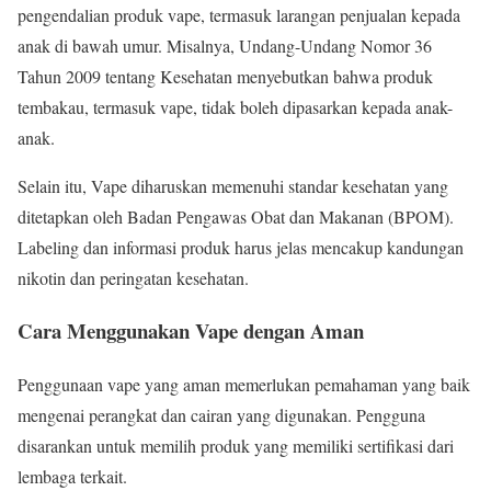
pengendalian produk vape, termasuk larangan penjualan kepada
anak di bawah umur. Misalnya, Undang-Undang Nomor 36
Tahun 2009 tentang Kesehatan menyebutkan bahwa produk
tembakau, termasuk vape, tidak boleh dipasarkan kepada anak-
anak.
Selain itu, Vape diharuskan memenuhi standar kesehatan yang
ditetapkan oleh Badan Pengawas Obat dan Makanan (BPOM).
Labeling dan informasi produk harus jelas mencakup kandungan
nikotin dan peringatan kesehatan.
Cara Menggunakan Vape dengan Aman
Penggunaan vape yang aman memerlukan pemahaman yang baik
mengenai perangkat dan cairan yang digunakan. Pengguna
disarankan untuk memilih produk yang memiliki sertifikasi dari
lembaga terkait.