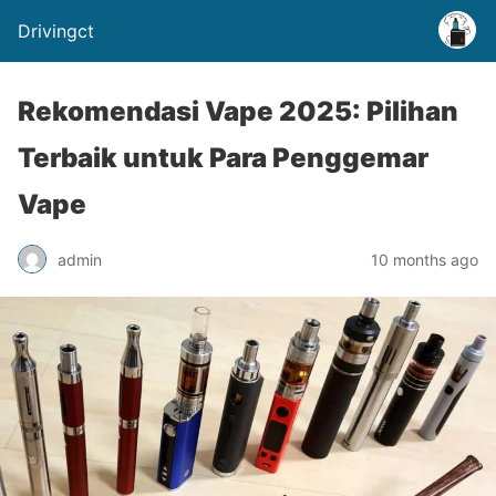
Drivingct
Rekomendasi Vape 2025: Pilihan
Terbaik untuk Para Penggemar
Vape
admin
10 months ago