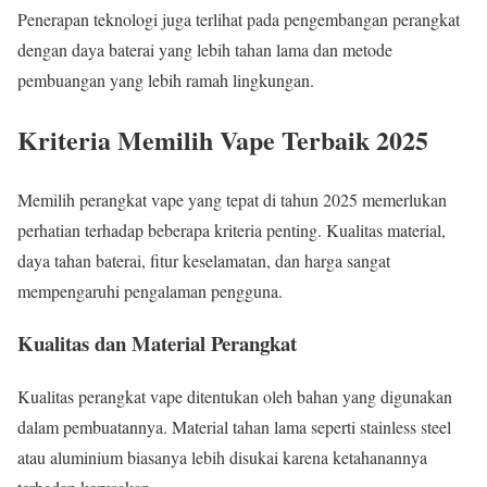
Penerapan teknologi juga terlihat pada pengembangan perangkat
dengan daya baterai yang lebih tahan lama dan metode
pembuangan yang lebih ramah lingkungan.
Kriteria Memilih Vape Terbaik 2025
Memilih perangkat vape yang tepat di tahun 2025 memerlukan
perhatian terhadap beberapa kriteria penting. Kualitas material,
daya tahan baterai, fitur keselamatan, dan harga sangat
mempengaruhi pengalaman pengguna.
Kualitas dan Material Perangkat
Kualitas perangkat vape ditentukan oleh bahan yang digunakan
dalam pembuatannya. Material tahan lama seperti stainless steel
atau aluminium biasanya lebih disukai karena ketahanannya