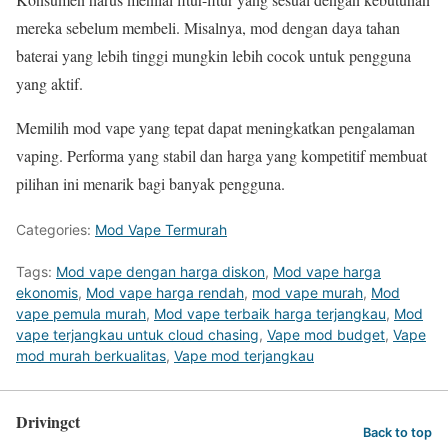
mereka sebelum membeli. Misalnya, mod dengan daya tahan
baterai yang lebih tinggi mungkin lebih cocok untuk pengguna
yang aktif.
Memilih mod vape yang tepat dapat meningkatkan pengalaman
vaping. Performa yang stabil dan harga yang kompetitif membuat
pilihan ini menarik bagi banyak pengguna.
Categories:
Mod Vape Termurah
Tags:
Mod vape dengan harga diskon
,
Mod vape harga
ekonomis
,
Mod vape harga rendah
,
mod vape murah
,
Mod
vape pemula murah
,
Mod vape terbaik harga terjangkau
,
Mod
vape terjangkau untuk cloud chasing
,
Vape mod budget
,
Vape
mod murah berkualitas
,
Vape mod terjangkau
Drivingct
Back to top