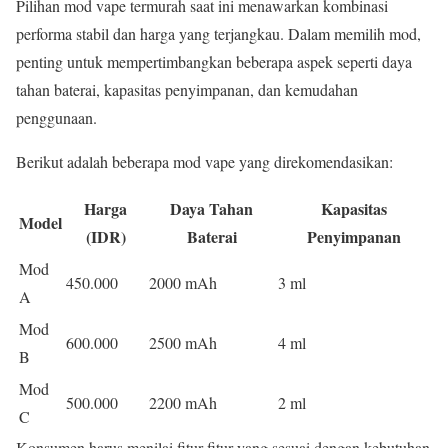
Pilihan mod vape termurah saat ini menawarkan kombinasi
performa stabil dan harga yang terjangkau. Dalam memilih mod,
penting untuk mempertimbangkan beberapa aspek seperti daya
tahan baterai, kapasitas penyimpanan, dan kemudahan
penggunaan.
Berikut adalah beberapa mod vape yang direkomendasikan:
Harga
Daya Tahan
Kapasitas
Model
(IDR)
Baterai
Penyimpanan
Mod
450.000
2000 mAh
3 ml
A
Mod
600.000
2500 mAh
4 ml
B
Mod
500.000
2200 mAh
2 ml
C
Konsumen harus menilai fitur-fitur yang sesuai dengan kebutuhan