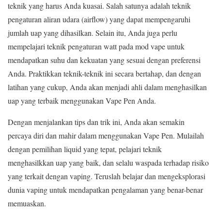
teknik yang harus Anda kuasai. Salah satunya adalah teknik
pengaturan aliran udara (airflow) yang dapat mempengaruhi
jumlah uap yang dihasilkan. Selain itu, Anda juga perlu
mempelajari teknik pengaturan watt pada mod vape untuk
mendapatkan suhu dan kekuatan yang sesuai dengan preferensi
Anda. Praktikkan teknik-teknik ini secara bertahap, dan dengan
latihan yang cukup, Anda akan menjadi ahli dalam menghasilkan
uap yang terbaik menggunakan Vape Pen Anda.
Dengan menjalankan tips dan trik ini, Anda akan semakin
percaya diri dan mahir dalam menggunakan Vape Pen. Mulailah
dengan pemilihan liquid yang tepat, pelajari teknik
menghasilkkan uap yang baik, dan selalu waspada terhadap risiko
yang terkait dengan vaping. Teruslah belajar dan mengeksplorasi
dunia vaping untuk mendapatkan pengalaman yang benar-benar
memuaskan.