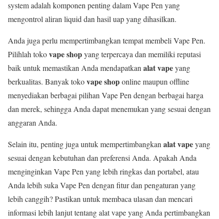
system adalah komponen penting dalam Vape Pen yang
mengontrol aliran liquid dan hasil uap yang dihasilkan.
Anda juga perlu mempertimbangkan tempat membeli Vape Pen.
vape shop
Pilihlah toko
yang terpercaya dan memiliki reputasi
alat vape
baik untuk memastikan Anda mendapatkan
yang
vape shop
berkualitas. Banyak toko
online maupun offline
menyediakan berbagai pilihan Vape Pen dengan berbagai harga
dan merek, sehingga Anda dapat menemukan yang sesuai dengan
anggaran Anda.
alat vape
Selain itu, penting juga untuk mempertimbangkan
yang
sesuai dengan kebutuhan dan preferensi Anda. Apakah Anda
menginginkan Vape Pen yang lebih ringkas dan portabel, atau
Anda lebih suka Vape Pen dengan fitur dan pengaturan yang
lebih canggih? Pastikan untuk membaca ulasan dan mencari
informasi lebih lanjut tentang alat vape yang Anda pertimbangkan