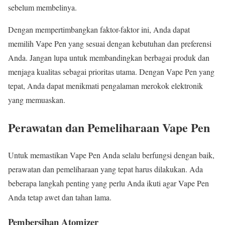
sebelum membelinya.
Dengan mempertimbangkan faktor-faktor ini, Anda dapat
memilih Vape Pen yang sesuai dengan kebutuhan dan preferensi
Anda. Jangan lupa untuk membandingkan berbagai produk dan
menjaga kualitas sebagai prioritas utama. Dengan Vape Pen yang
tepat, Anda dapat menikmati pengalaman merokok elektronik
yang memuaskan.
Perawatan dan Pemeliharaan Vape Pen
Untuk memastikan Vape Pen Anda selalu berfungsi dengan baik,
perawatan dan pemeliharaan yang tepat harus dilakukan. Ada
beberapa langkah penting yang perlu Anda ikuti agar Vape Pen
Anda tetap awet dan tahan lama.
Pembersihan Atomizer