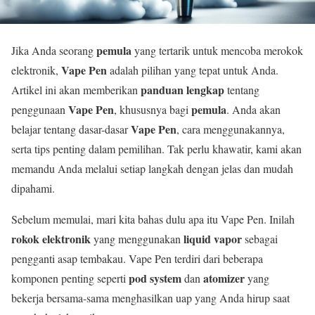
pemula
Jika Anda seorang
yang tertarik untuk mencoba merokok
Vape Pen
elektronik,
adalah pilihan yang tepat untuk Anda.
panduan lengkap
Artikel ini akan memberikan
tentang
Vape Pen
pemula
penggunaan
, khususnya bagi
. Anda akan
Vape Pen
belajar tentang dasar-dasar
, cara menggunakannya,
serta tips penting dalam pemilihan. Tak perlu khawatir, kami akan
memandu Anda melalui setiap langkah dengan jelas dan mudah
dipahami.
Sebelum memulai, mari kita bahas dulu apa itu Vape Pen. Inilah
rokok elektronik
liquid vapor
yang menggunakan
sebagai
pengganti asap tembakau. Vape Pen terdiri dari beberapa
pod system
atomizer
komponen penting seperti
dan
yang
bekerja bersama-sama menghasilkan uap yang Anda hirup saat