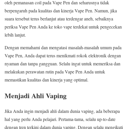
oleh pemanasan coil pada Vape Pen dan seharusnya tidak
berpengaruh pada kualitas dan kinerja Vape Pen. Namun, jika
suara tersebut terus berlanjut atau terdengar aneh, sebaiknya
periksa Vape Pen Anda ke toko vape terdekat untuk pengecekan
lebih lanjut.
Dengan memahami dan mengatasi masalah-masalah umum pada
Vape Pen, Anda dapat terus menikmati rokok elektronik dengan
nyaman dan tanpa gangguan. Selalu ingat untuk memeriksa dan
melakukan perawatan rutin pada Vape Pen Anda untuk
memastikan kualitas dan kinerja yang optimal.
Menjadi Ahli Vaping
Jika Anda ingin menjadi ahli dalam dunia vaping, ada beberapa
hal yang perlu Anda pelajari. Pertama-tama, selalu up-to-date
dengan tren terkini dalam dunia vaping. Dengan selalu mengikuti