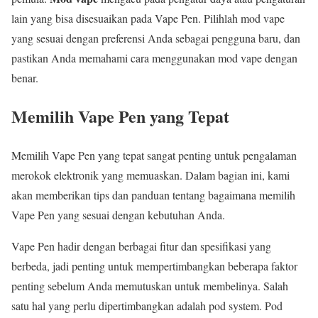
lain yang bisa disesuaikan pada Vape Pen. Pilihlah mod vape
yang sesuai dengan preferensi Anda sebagai pengguna baru, dan
pastikan Anda memahami cara menggunakan mod vape dengan
benar.
Memilih Vape Pen yang Tepat
Memilih Vape Pen yang tepat sangat penting untuk pengalaman
merokok elektronik yang memuaskan. Dalam bagian ini, kami
akan memberikan tips dan panduan tentang bagaimana memilih
Vape Pen yang sesuai dengan kebutuhan Anda.
Vape Pen hadir dengan berbagai fitur dan spesifikasi yang
berbeda, jadi penting untuk mempertimbangkan beberapa faktor
penting sebelum Anda memutuskan untuk membelinya. Salah
satu hal yang perlu dipertimbangkan adalah pod system. Pod