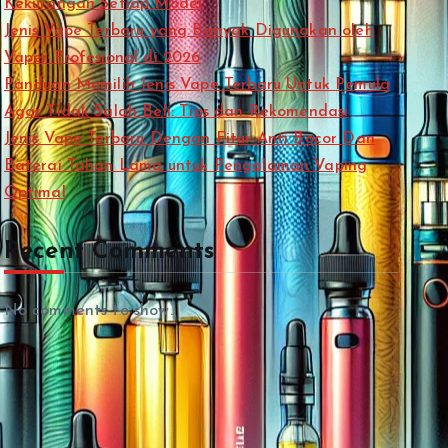
Kekurangan Setiap Model
Jenis Vape Terbaru yang Banyak Digunakan oleh
Vaper Profesional di 2026
Panduan Memilih Jenis Vape Terbaru Untuk Pemula
Agar Tidak Salah Beli: Tips dan Rekomendasi
Jenis Vape Terbaru Dengan Fitur Anti Bocor Dan
Baterai Tahan Lama untuk Pengalaman Vaping
Optimal
Recent Comments
No comments to show.