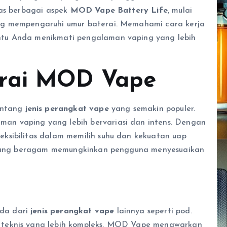
has berbagai aspek
MOD Vape Battery Life
, mulai
ng mempengaruhi umur baterai. Memahami cara kerja
ntu Anda menikmati pengalaman vaping yang lebih
erai MOD Vape
entang
jenis perangkat vape
yang semakin populer.
n vaping yang lebih bervariasi dan intens. Dengan
ksibilitas dalam memilih suhu dan kekuatan uap
il yang beragam memungkinkan pengguna menyesuaikan
da dari
jenis perangkat vape
lainnya seperti pod.
 teknis yang lebih kompleks, MOD Vape menawarkan