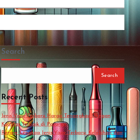
Search
Search
Recent Posts
Jenis Vape Terbaru Harga Terjangkau Dengan
Kualitas Terbaik di Pasaran
Review Lengkap Jenis Vape Terbaru: Kelebihan dan