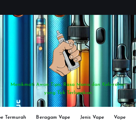
Menikmati Awan Tipis, Rasa Manis dan Kelezatan
yang Tak Terlupakan
e Termurah
Beragam Vape
Jenis Vape
Vape