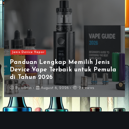
n
Jenis Vape
Jenis Vape Terbaru Harga
Terjangkau Dengan Kualitas
Terbaik di Pasaran
By
admin
August 5, 2026
33 views