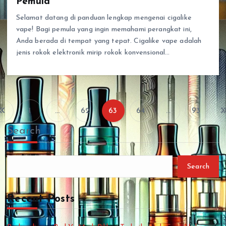
Pemula
Selamat datang di panduan lengkap mengenai cigalike
vape! Bagi pemula yang ingin memahami perangkat ini,
Anda berada di tempat yang tepat. Cigalike vape adalah
jenis rokok elektronik mirip rokok konvensional…
1
…
62
63
64
…
93
P
Search
o
s
Search
t
Recent Posts
s