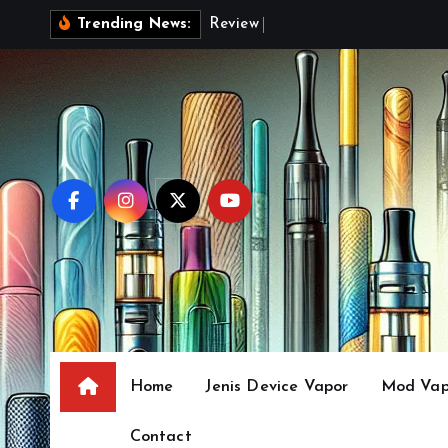
S
R
e
v
i
e
w
L
e
n
g
k
a
p
J
e
n
i
s
V
Trending News:
k
i
p
t
o
c
o
n
t
e
n
t
Home
Jenis Device Vapor
Mod Vap
Contact