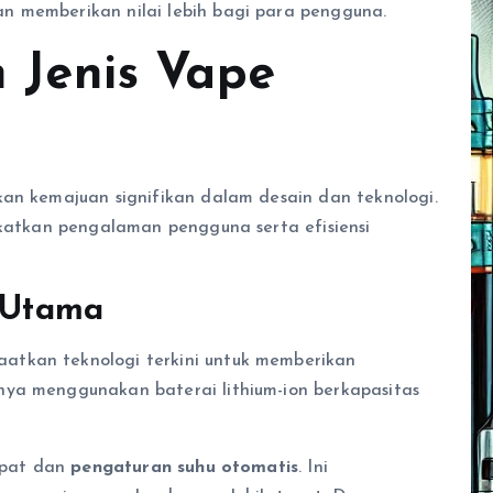
n memberikan nilai lebih bagi para pengguna.
Jenis Vape
kan kemajuan signifikan dalam desain dan teknologi.
gkatkan pengalaman pengguna serta efisiensi
k Utama
atkan teknologi terkini untuk memberikan
nya menggunakan baterai lithium-ion berkapasitas
cepat dan
pengaturan suhu otomatis
. Ini