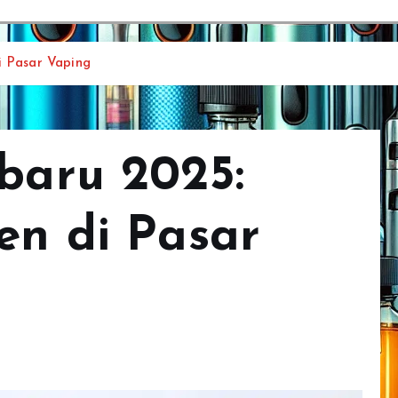
i Pasar Vaping
rbaru 2025:
en di Pasar