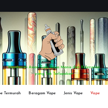
Menikmati Awan Tipis, Rasa Manis dan Kelezatan
yang Tak Terlupakan
e Termurah
Beragam Vape
Jenis Vape
Vape