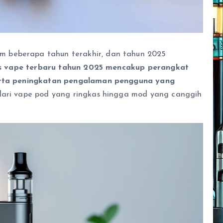
 beberapa tahun terakhir, dan tahun 2025
is vape terbaru tahun 2025 mencakup perangkat
serta peningkatan pengalaman pengguna yang
ari vape pod yang ringkas hingga mod yang canggih