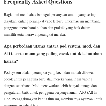
Frequently Asked Questions
Bagian ini membahas berbagai pertanyaan umum yang sering
diajukan tentang perangkat vape terbaru. Informasi ini membantu
pengguna memahami pilihan dan praktik yang baik dalam
memilih serta merawat perangkat mereka.
Apa perbedaan utama antara pod system, mod, dan
AIO, serta mana yang paling cocok untuk kebutuhan
harian?
Pod system adalah perangkat yang kecil dan mudah dibawa,
cocok untuk pengguna baru atau mereka yang ingin vaping
dengan sederhana. Mod menawarkan lebih banyak tenaga dan
pengaturan, baik untuk pengguna berpengalaman. AIO (All-In-
One) menggabungkan kedua fitur ini, membuatnya nyaman untuk
penggunaan sehari-hari.