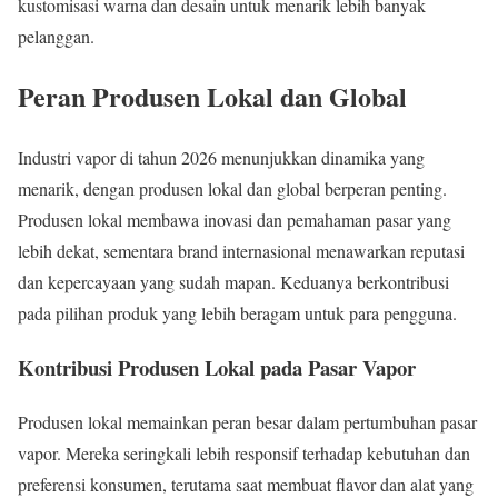
kustomisasi warna dan desain untuk menarik lebih banyak
pelanggan.
Peran Produsen Lokal dan Global
Industri vapor di tahun 2026 menunjukkan dinamika yang
menarik, dengan produsen lokal dan global berperan penting.
Produsen lokal membawa inovasi dan pemahaman pasar yang
lebih dekat, sementara brand internasional menawarkan reputasi
dan kepercayaan yang sudah mapan. Keduanya berkontribusi
pada pilihan produk yang lebih beragam untuk para pengguna.
Kontribusi Produsen Lokal pada Pasar Vapor
Produsen lokal memainkan peran besar dalam pertumbuhan pasar
vapor. Mereka seringkali lebih responsif terhadap kebutuhan dan
preferensi konsumen, terutama saat membuat flavor dan alat yang