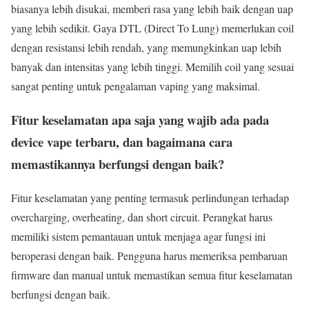
biasanya lebih disukai, memberi rasa yang lebih baik dengan uap
yang lebih sedikit. Gaya DTL (Direct To Lung) memerlukan coil
dengan resistansi lebih rendah, yang memungkinkan uap lebih
banyak dan intensitas yang lebih tinggi. Memilih coil yang sesuai
sangat penting untuk pengalaman vaping yang maksimal.
Fitur keselamatan apa saja yang wajib ada pada
device vape terbaru, dan bagaimana cara
memastikannya berfungsi dengan baik?
Fitur keselamatan yang penting termasuk perlindungan terhadap
overcharging, overheating, dan short circuit. Perangkat harus
memiliki sistem pemantauan untuk menjaga agar fungsi ini
beroperasi dengan baik. Pengguna harus memeriksa pembaruan
firmware dan manual untuk memastikan semua fitur keselamatan
berfungsi dengan baik.