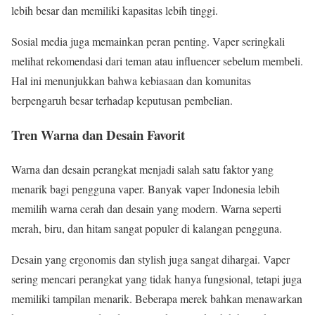
lebih besar dan memiliki kapasitas lebih tinggi.
Sosial media juga memainkan peran penting. Vaper seringkali
melihat rekomendasi dari teman atau influencer sebelum membeli.
Hal ini menunjukkan bahwa kebiasaan dan komunitas
berpengaruh besar terhadap keputusan pembelian.
Tren Warna dan Desain Favorit
Warna dan desain perangkat menjadi salah satu faktor yang
menarik bagi pengguna vaper. Banyak vaper Indonesia lebih
memilih warna cerah dan desain yang modern. Warna seperti
merah, biru, dan hitam sangat populer di kalangan pengguna.
Desain yang ergonomis dan stylish juga sangat dihargai. Vaper
sering mencari perangkat yang tidak hanya fungsional, tetapi juga
memiliki tampilan menarik. Beberapa merek bahkan menawarkan