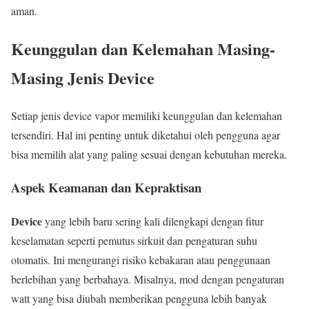
aman.
Keunggulan dan Kelemahan Masing-
Masing Jenis Device
Setiap jenis device vapor memiliki keunggulan dan kelemahan
tersendiri. Hal ini penting untuk diketahui oleh pengguna agar
bisa memilih alat yang paling sesuai dengan kebutuhan mereka.
Aspek Keamanan dan Kepraktisan
Device
yang lebih baru sering kali dilengkapi dengan fitur
keselamatan seperti pemutus sirkuit dan pengaturan suhu
otomatis. Ini mengurangi risiko kebakaran atau penggunaan
berlebihan yang berbahaya. Misalnya, mod dengan pengaturan
watt yang bisa diubah memberikan pengguna lebih banyak