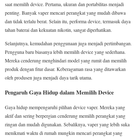
saat memilih device. Pertama, ukuran dan portabilitas menjadi
penting. Banyak vaper mencari perangkat yang mudah dibawa
dan tidak terlalu berat. Selain itu, performa device, termasuk daya
tahan baterai dan kekuatan nikotin, sangat diperhatikan.
Selanjutnya, kemudahan penggunaan juga menjadi pertimbangan.
Pengguna baru biasanya lebih memilih device yang sederhana.
Mereka cenderung menghindari model yang rumit dan memilih
produk dengan fitur dasar. Keberagaman rasa yang ditawarkan
oleh produsen juga menjadi daya tarik utama.
Pengaruh Gaya Hidup dalam Memilih Device
Gaya hidup mempengaruhi pilihan device vaper. Mereka yang
aktif dan sering berpergian cenderung memilih perangkat yang
ringan dan mudah digunakan. Sebaliknya, vaper yang lebih suka
menikmati waktu di rumah mungkin mencari perangkat yang