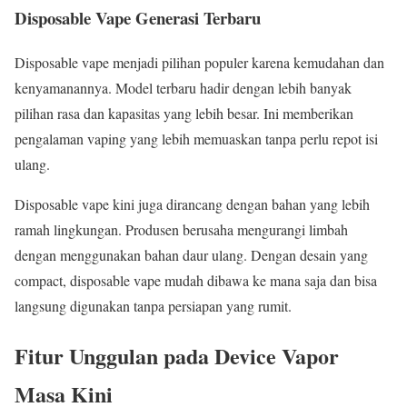
Disposable Vape Generasi Terbaru
Disposable vape menjadi pilihan populer karena kemudahan dan
kenyamanannya. Model terbaru hadir dengan lebih banyak
pilihan rasa dan kapasitas yang lebih besar. Ini memberikan
pengalaman vaping yang lebih memuaskan tanpa perlu repot isi
ulang.
Disposable vape kini juga dirancang dengan bahan yang lebih
ramah lingkungan. Produsen berusaha mengurangi limbah
dengan menggunakan bahan daur ulang. Dengan desain yang
compact, disposable vape mudah dibawa ke mana saja dan bisa
langsung digunakan tanpa persiapan yang rumit.
Fitur Unggulan pada Device Vapor
Masa Kini