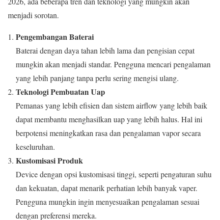
2026, ada beberapa tren dan teknologi yang mungkin akan
menjadi sorotan.
Pengembangan Baterai
Baterai dengan daya tahan lebih lama dan pengisian cepat
mungkin akan menjadi standar. Pengguna mencari pengalaman
yang lebih panjang tanpa perlu sering mengisi ulang.
Teknologi Pembuatan Uap
Pemanas yang lebih efisien dan sistem airflow yang lebih baik
dapat membantu menghasilkan uap yang lebih halus. Hal ini
berpotensi meningkatkan rasa dan pengalaman vapor secara
keseluruhan.
Kustomisasi Produk
Device dengan opsi kustomisasi tinggi, seperti pengaturan suhu
dan kekuatan, dapat menarik perhatian lebih banyak vaper.
Pengguna mungkin ingin menyesuaikan pengalaman sesuai
dengan preferensi mereka.