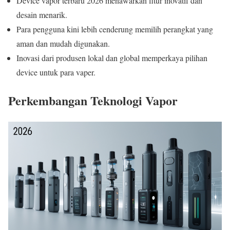
Device vapor terbaru 2026 menawarkan fitur inovatif dan
desain menarik.
Para pengguna kini lebih cenderung memilih perangkat yang
aman dan mudah digunakan.
Inovasi dari produsen lokal dan global memperkaya pilihan
device untuk para vaper.
Perkembangan Teknologi Vapor