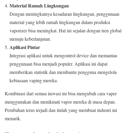
Material Ramah Lingkungan
Dengan meningkatnya kesadaran lingkungan, penggunaan
material yang lebih ramah lingkungan dalam produksi
vaporizer bisa meningkat. Hal ini sejalan dengan tren global
menuju keberlanjutan.
Aplikasi Pintar
Integrasi aplikasi untuk mengontrol device dan memantau
penggunaan bisa menjadi populer. Aplikasi ini dapat
memberikan statistik dan membantu pengguna mengelola
kebiasaan vaping mereka.
Kombinasi dari semua inovasi ini bisa mengubah cara vaper
menggunakan dan menikmati vapor mereka di masa depan.
Perubahan terus terjadi dan itulah yang membuat industri ini
menarik.