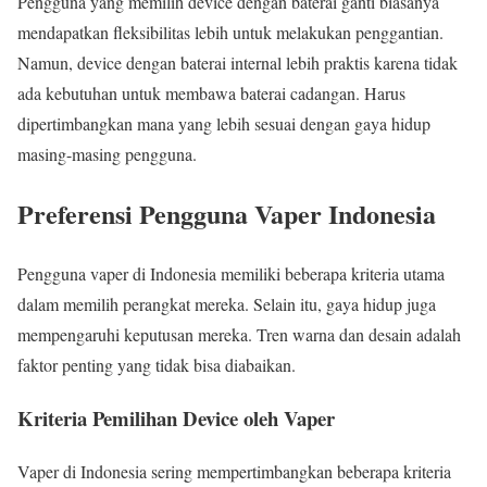
Pengguna yang memilih device dengan baterai ganti biasanya
mendapatkan fleksibilitas lebih untuk melakukan penggantian.
Namun, device dengan baterai internal lebih praktis karena tidak
ada kebutuhan untuk membawa baterai cadangan. Harus
dipertimbangkan mana yang lebih sesuai dengan gaya hidup
masing-masing pengguna.
Preferensi Pengguna Vaper Indonesia
Pengguna vaper di Indonesia memiliki beberapa kriteria utama
dalam memilih perangkat mereka. Selain itu, gaya hidup juga
mempengaruhi keputusan mereka. Tren warna dan desain adalah
faktor penting yang tidak bisa diabaikan.
Kriteria Pemilihan Device oleh Vaper
Vaper di Indonesia sering mempertimbangkan beberapa kriteria