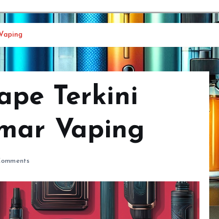
Vaping
ape Terkini
mar Vaping
Comments