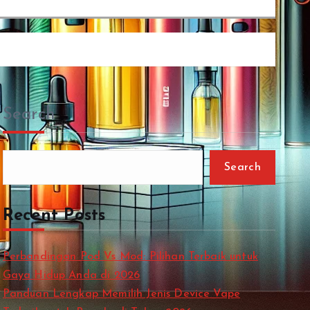
Search
Search
Recent Posts
Perbandingan Pod Vs Mod: Pilihan Terbaik untuk
Gaya Hidup Anda di 2026
Panduan Lengkap Memilih Jenis Device Vape