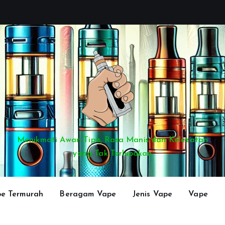
Menikmati Awan Tipis, Rasa Manis dan Kelezatan
yang Tak Terlupakan
e Termurah
Beragam Vape
Jenis Vape
Vape