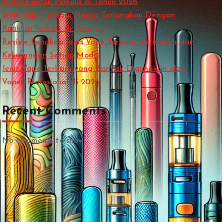
Terbaik untuk Pemula di Tahun 2026
Jenis Vape Terbaru Harga Terjangkau Dengan
Kualitas Terbaik di Pasaran
Review Lengkap Jenis Vape Terbaru: Kelebihan dan
Kekurangan Setiap Model
Jenis Vape Terbaru yang Banyak Digunakan oleh
Vaper Profesional di 2026
Recent Comments
No comments to show.