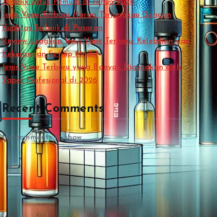
Terbaik untuk Pemula di Tahun 2026
Jenis Vape Terbaru Harga Terjangkau Dengan
Kualitas Terbaik di Pasaran
Review Lengkap Jenis Vape Terbaru: Kelebihan dan
Kekurangan Setiap Model
Jenis Vape Terbaru yang Banyak Digunakan oleh
Vaper Profesional di 2026
Recent Comments
No comments to show.