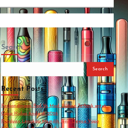
Search
Search
Recent Posts
Perbandingan Pod Vs Mod: Pilihan Terbaik untuk
Gaya Hidup Anda di 2026
Panduan Lengkap Memilih Jenis Device Vape