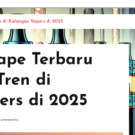
 di Kalangan Vapers di 2025
ape Terbaru
ren di
rs di 2025
Comments