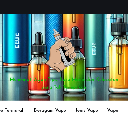
Menikmati Awan Tipis, Rasa Manis dan Kelezatan
yang Tak Terlupakan
e Termurah
Beragam Vape
Jenis Vape
Vape