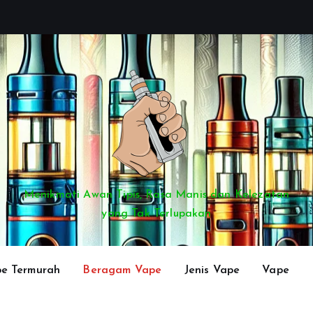
Menikmati Awan Tipis, Rasa Manis dan Kelezatan
yang Tak Terlupakan
e Termurah
Beragam Vape
Jenis Vape
Vape