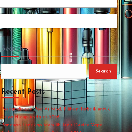
Search
Search
Recent Posts
Perbandingan Pod Vs Mod: Pilihan Terbaik untuk
Gaya Hidup Anda di 2026
Panduan Lengkap Memilih Jenis Device Vape