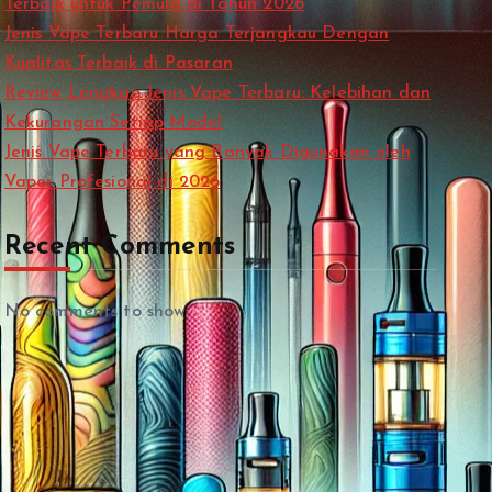
Terbaik untuk Pemula di Tahun 2026
Jenis Vape Terbaru Harga Terjangkau Dengan
Kualitas Terbaik di Pasaran
Review Lengkap Jenis Vape Terbaru: Kelebihan dan
Kekurangan Setiap Model
Jenis Vape Terbaru yang Banyak Digunakan oleh
Vaper Profesional di 2026
Recent Comments
No comments to show.