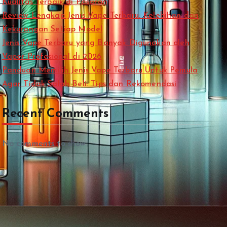
Kualitas Terbaik di Pasaran
Review Lengkap Jenis Vape Terbaru: Kelebihan dan
Kekurangan Setiap Model
Jenis Vape Terbaru yang Banyak Digunakan oleh
Vaper Profesional di 2026
Panduan Memilih Jenis Vape Terbaru Untuk Pemula
Agar Tidak Salah Beli: Tips dan Rekomendasi
Recent Comments
No comments to show.