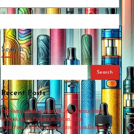
Search
Search
Recent Posts
Panduan Lengkap Memilih Jenis Device Vape
Terbaik untuk Pemula di Tahun 2026
Jenis Vape Terbaru Harga Terjangkau Dengan