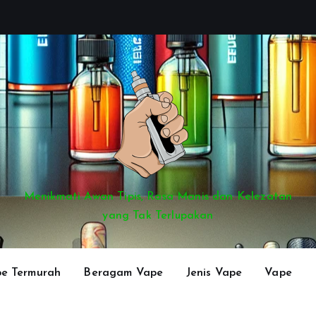
Menikmati Awan Tipis, Rasa Manis dan Kelezatan
yang Tak Terlupakan
e Termurah
Beragam Vape
Jenis Vape
Vape