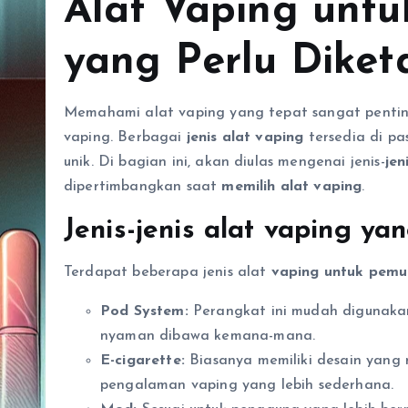
Alat Vaping untu
yang Perlu Diket
Memahami alat vaping yang tepat sangat pentin
vaping. Berbagai
jenis alat vaping
tersedia di p
unik. Di bagian ini, akan diulas mengenai jenis-
jen
dipertimbangkan saat
memilih alat vaping
.
Jenis-jenis alat vaping ya
Terdapat beberapa jenis alat
vaping untuk pemu
Pod System:
Perangkat ini mudah digunakan
nyaman dibawa kemana-mana.
E-cigarette:
Biasanya memiliki desain yang m
pengalaman vaping yang lebih sederhana.