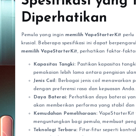
Spesifikasi yang
Diperhatikan
Pemula yang ingin
memilih VapeStarterKit
perlu
krusial. Beberapa spesifikasi ini dapat berpeng
memilih VapeStarterKit
, perhatikan faktor-faktor
Kapasitas Tangki:
Pastikan kapasitas tangk
pemakaian lebih lama antara pengisian ulan
Jenis Coil:
Berbagai jenis coil menawarkan p
dengan preferensi rasa dan kepuasan Anda.
Daya Baterai:
Perhatikan daya baterai yang
akan memberikan performa yang stabil dan
Kemudahan Pemeliharaan:
VapeStarterKit 
menguntungkan bagi pemula, membuat peng
Teknologi Terbaru:
Fitur-fitur seperti kont